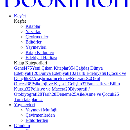
Keşfet
Keşfet
Kitaplar
Yazarlar
Çevirmenler
Editörler
Yayınevleri
Kitap Kulüpleri
Edebiyat Haritası
Kitap Kategorileri
Genel
475
Yeni Çıkan Kitaplar
354
Çağdaş Dünya
Edebiyatı
120
Dünya Edebiyatı
102
Türk Edebiyatı
91
Çocuk ve
Gençlik
87
Araştırma/İnceleme/Referans
84
Okul
Öncesi
38
Psikoloji ve Kişisel Gelişim
37
Fantastik ve Bilim
Kurgu
32
Polisiye ve Macera
29
Biyografi /
Otobiyografi
28
Tarih
28
Deneme
25
Aile/Anne ve Çocuk
25
Tüm kitaplar
→
Yayınevleri
Yayınevi Mutfağı
Çevirmenlerden
Editörlerden
Gündem