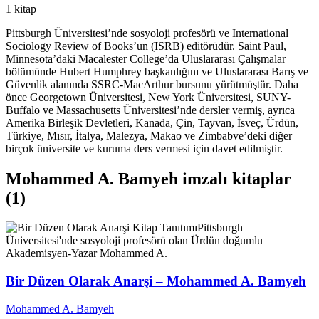
1 kitap
Pittsburgh Üniversitesi’nde sosyoloji profesörü ve International
Sociology Review of Books’un (ISRB) editörüdür. Saint Paul,
Minnesota’daki Macalester College’da Uluslararası Çalışmalar
bölümünde Hubert Humphrey başkanlığını ve Uluslararası Barış ve
Güvenlik alanında SSRC-MacArthur bursunu yürütmüştür. Daha
önce Georgetown Üniversitesi, New York Üniversitesi, SUNY-
Buffalo ve Massachusetts Üniversitesi’nde dersler vermiş, ayrıca
Amerika Birleşik Devletleri, Kanada, Çin, Tayvan, İsveç, Ürdün,
Türkiye, Mısır, İtalya, Malezya, Makao ve Zimbabve’deki diğer
birçok üniversite ve kuruma ders vermesi için davet edilmiştir.
Mohammed A. Bamyeh imzalı kitaplar
(1)
Kitap Tanıtımı
Pittsburgh
Üniversitesi'nde sosyoloji profesörü olan Ürdün doğumlu
Akademisyen-Yazar Mohammed A.
Bir Düzen Olarak Anarşi – Mohammed A. Bamyeh
Mohammed A. Bamyeh