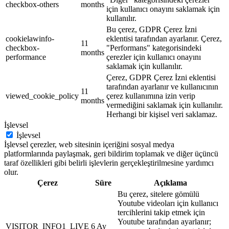
checkbox-others
months
için kullanıcı onayını saklamak için
kullanılır.
Bu çerez, GDPR Çerez İzni
cookielawinfo-
eklentisi tarafından ayarlanır. Çerez,
11
checkbox-
"Performans" kategorisindeki
months
performance
çerezler için kullanıcı onayını
saklamak için kullanılır.
Çerez, GDPR Çerez İzni eklentisi
tarafından ayarlanır ve kullanıcının
11
viewed_cookie_policy
çerez kullanımına izin verip
months
vermediğini saklamak için kullanılır.
Herhangi bir kişisel veri saklamaz.
İşlevsel
İşlevsel
İşlevsel çerezler, web sitesinin içeriğini sosyal medya
platformlarında paylaşmak, geri bildirim toplamak ve diğer üçüncü
taraf özellikleri gibi belirli işlevlerin gerçekleştirilmesine yardımcı
olur.
Çerez
Süre
Açıklama
Bu çerez, sitelere gömülü
Youtube videoları için kullanıcı
tercihlerini takip etmek için
Youtube tarafından ayarlanır;
VISITOR_INFO1_LIVE
6 Ay