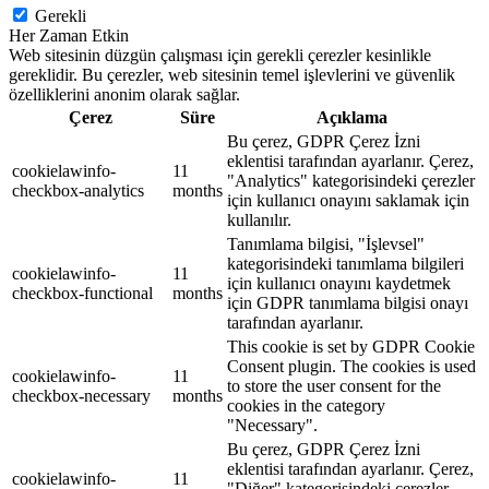
Gerekli
Her Zaman Etkin
Web sitesinin düzgün çalışması için gerekli çerezler kesinlikle
gereklidir. Bu çerezler, web sitesinin temel işlevlerini ve güvenlik
özelliklerini anonim olarak sağlar.
Çerez
Süre
Açıklama
Bu çerez, GDPR Çerez İzni
eklentisi tarafından ayarlanır. Çerez,
cookielawinfo-
11
"Analytics" kategorisindeki çerezler
checkbox-analytics
months
için kullanıcı onayını saklamak için
kullanılır.
Tanımlama bilgisi, "İşlevsel"
kategorisindeki tanımlama bilgileri
cookielawinfo-
11
için kullanıcı onayını kaydetmek
checkbox-functional
months
için GDPR tanımlama bilgisi onayı
tarafından ayarlanır.
This cookie is set by GDPR Cookie
Consent plugin. The cookies is used
cookielawinfo-
11
to store the user consent for the
checkbox-necessary
months
cookies in the category
"Necessary".
Bu çerez, GDPR Çerez İzni
eklentisi tarafından ayarlanır. Çerez,
cookielawinfo-
11
"Diğer" kategorisindeki çerezler