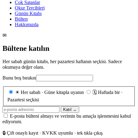
Çok Satanlar
Okur Tercihleri
Günün Kitabı
Bülten
Hakkımızda
✉
Bültene katılın
Her sabah günün kitabı, her pazartesi haftanın seçkisi. Sadece
okumaya değer olanı.
Bunu boş bırakın
Gönderim
☀
Her sabah · Güne kitapla uyanın
🗓
Haftada bir ·
sıklığı
Pazartesi seçkisi
E-
Katıl →
posta
E-posta bülteni almayı ve verimin bu amaçla işlenmesini kabul
adresiniz
ediyorum.
🔒
Çift onaylı kayıt · KVKK uyumlu · tek tıkla çıkış