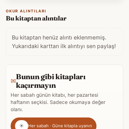
OKUR ALINTILARI
Bu kitaptan alıntılar
Bu kitaptan henüz alıntı eklenmemiş.
Yukarıdaki karttan ilk alıntıyı sen paylaş!
Bunun gibi kitapları
✉
kaçırmayın
Her sabah günün kitabı, her pazartesi
haftanın seçkisi. Sadece okumaya değer
olanı.
Gönderim
☀
Her sabah · Güne kitapla uyanın