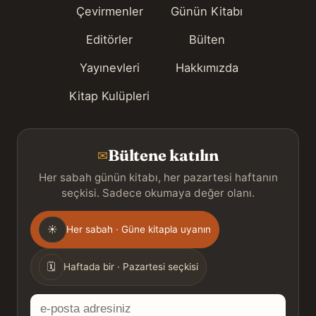
Çevirmenler
Günün Kitabı
Editörler
Bülten
Yayınevleri
Hakkımızda
Kitap Kulüpleri
Bültene katılın
✉
Her sabah günün kitabı, her pazartesi haftanın
seçkisi. Sadece okumaya değer olanı.
Gönderim
☀
Her sabah · Güne kitapla uyanın
sıklığı
🗓
Haftada bir · Pazartesi seçkisi
E-