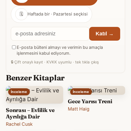
sıklığı
🗓
Haftada bir · Pazartesi seçkisi
E-
Katıl →
posta
E-posta bülteni almayı ve verimin bu amaçla
adresiniz
işlenmesini kabul ediyorum.
🔒
Çift onaylı kayıt · KVKK uyumlu · tek tıkla çıkış
Benzer Kitaplar
İnceleme
İnceleme
Gece Yarısı Treni
Matt Haig
Sonrası – Evlilik ve
Ayrılığa Dair
Rachel Cusk