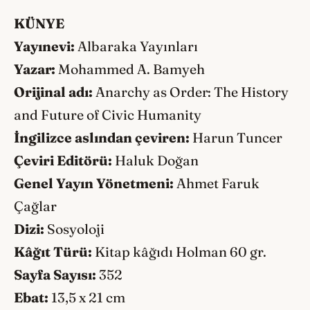
KÜNYE
Yayınevi:
Albaraka Yayınları
Yazar:
Mohammed A. Bamyeh
Orijinal adı:
Anarchy as Order: The History
and Future of Civic Humanity
İngilizce aslından çeviren:
Harun Tuncer
Çeviri Editörü:
Haluk Doğan
Genel Yayın Yönetmeni:
Ahmet Faruk
Çağlar
Dizi:
Sosyoloji
Kâğıt Türü:
Kitap kâğıdı Holman 60 gr.
Sayfa Sayısı:
352
Ebat:
13,5 x 21 cm