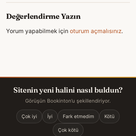
Değerlendirme Yazın
Yorum yapabilmek için
oturum açmalısınız
.
Sitenin yeni halini nasıl buldun?
Görüşün Bookinton’u şekillendiriyor.
Çok iyi
İyi
Fark etmedim
Kötü
Çok kötü