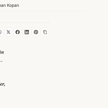
man Kopan
nün
“…
er,