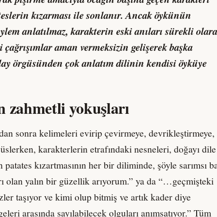
ateslerin kızarması ile sonlanır. Ancak öykünün
ylem anlatılmaz, karakterin eski anıları sürekli olar
li çağrışımlar aman vermeksizin gelişerek başka
Olay örgüsünden çok anlatım dilinin kendisi öyküye
n zahmetli yokuşları
dan sonra kelimeleri evirip çevirmeye, devrikleştirmeye,
süslerken, karakterlerin etrafındaki nesneleri, doğayı dile
patates kızartmasının her bir diliminde, şöyle sarımsı b
rı olan yalın bir güzellik arıyorum.” ya da “…geçmişteki
ler taşıyor ve kimi olup bitmiş ve artık kader diye
geleri arasında sayılabilecek olguları anımsatıyor.” Tüm