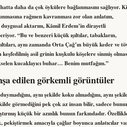
hatta daha da çok öykülere bağlanmasını sağlıyor. K
unmasına rağmen kavranması zor olan anlatım,
duygusal aktarım, Kâmil Erdem’in dirayetli
riyor. “Bu ve benzeri küçük ışıltılar, tabakların,
rıltıları, aynı zamanda Orta Çağ’ın büyük keder ve tö
in keşfedilmiş asil grinin kuşkulu köşelere sinmiş olmas
kselen kucaklayıcı buhar… Benim mutfağım.”
nşa edilen görkemli görüntüler
 duymadığını, aynı şekilde koku almadığını, aynı şekil
ekilde görmediğini pek çok az insan bilir, sadece bunu
tırmış küçük bir azınlık bunun farkındadır. Özellikl
k, pekiştirmek amacıyla çağlar boyunca anlatıcılar va