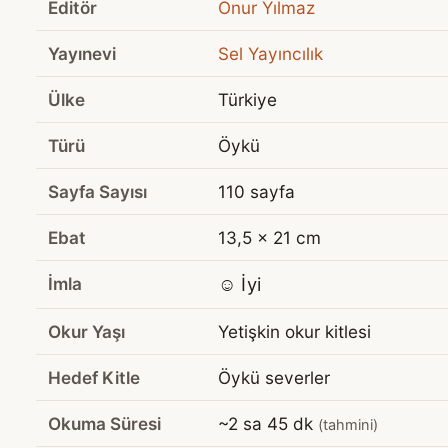
Editör
Onur Yılmaz
Yayınevi
Sel Yayıncılık
Ülke
Türkiye
Türü
Öykü
Sayfa Sayısı
110 sayfa
Ebat
13,5 x 21 cm
İmla
☺️ İyi
Okur Yaşı
Yetişkin okur kitlesi
Hedef Kitle
Öykü severler
Okuma Süresi
~2 sa 45 dk
(tahmini)