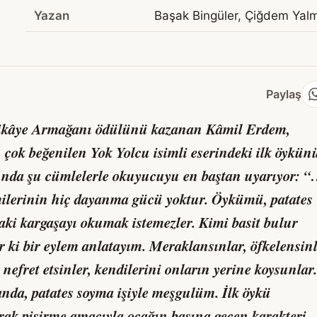
Yazan
Başak Bingüler, Çiğdem Yal
Paylaş
Hikâye Armağanı ödülünü kazanan Kâmil Erdem,
n çok beğenilen Yok Yolcu isimli eserindeki ilk öykü
nunda şu cümlelerle okuyucuyu en baştan uyarıyor: 
milerinin hiç dayanma gücü yoktur. Öykümü, patates
ki kargaşayı okumak istemezler. Kimi basit bulur
ler ki bir eylem anlatayım. Meraklansınlar, öfkelensinl
nefret etsinler, kendilerini onların yerine koysunlar.
anda, patates soyma işiyle meşgulüm. İlk öykü
arak pişirme amacıyla ocağın başına geçen karakteri