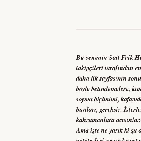
Bu senenin Sait Faik 
takipçileri tarafından e
daha ilk sayfasının so
böyle betimlemelere, ki
soyma biçimimi, kafamda
bunları, gereksiz. İster
kahramanlara acısınlar, 
Ama işte ne yazık ki şu 
patatesleri soyup kızart