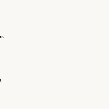
r
or,
k
r