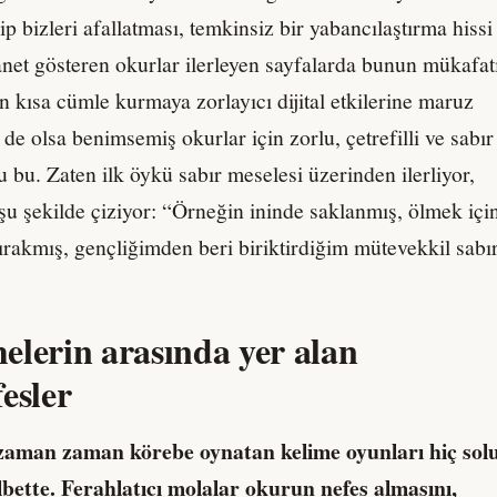
p bizleri afallatması, temkinsiz bir yabancılaştırma hissi
et gösteren okurlar ilerleyen sayfalarda bunun mükafat
ın kısa cümle kurmaya zorlayıcı dijital etkilerine maruz
e olsa benimsemiş okurlar için zorlu, çetrefilli ve sabır
u bu. Zaten ilk öykü sabır meselesi üzerinden ilerliyor,
şu şekilde çiziyor: “Örneğin ininde saklanmış, ölmek içi
ırakmış, gençliğimden beri biriktirdiğim mütevekkil sabı
elerin arasında yer alan
esler
zaman zaman körebe oynatan kelime oyunları hiç sol
ette. Ferahlatıcı molalar okurun nefes almasını,