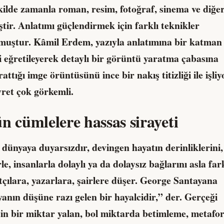
kilde zamanla roman, resim, fotoğraf, sinema ve diğe
ştir. Anlatımı güçlendirmek için farklı teknikler
olmuştur. Kâmil Erdem, yazıyla anlatımına bir katman
 eğretileyerek detaylı bir görüntü yaratma çabasına
attığı imge örüntüsünü ince bir nakış titizliği ile işliy
yret çok görkemli.
 cümlelere hassas sirayeti
dünyaya duyarsızdır, devingen hayatın derinliklerini,
rle, insanlarla dolaylı ya da dolaysız bağlarını asla far
tçılara, yazarlara, şairlere düşer. George Santayana
anın düşüne razı gelen bir hayalcidir,” der. Gerçeği
çin bir miktar yalan, bol miktarda betimleme, metafo