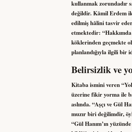
kullanmak zorundadır sa
değildir. Kâmil Erdem ik
edilmiş hâlini tasvir ede
etmektedir: “Hakkımda h
köklerinden geçmekte ola
planlandığıyla ilgili bi
Belirsizlik ve 
Kitaba ismini veren “Yok
üzerine fikir yorma ile 
aslında. “Aşçı ve Gül H
muzır biri değilimdir, ö
“Gül Hanım’ın yüzünde b