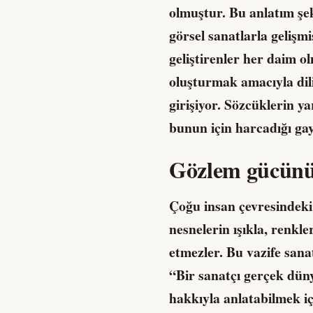
olmuştur. Bu anlatım şe
görsel sanatlarla gelişmi
geliştirenler her daim 
oluşturmak amacıyla dili
girişiyor. Sözcüklerin yar
bunun için harcadığı ga
Gözlem gücünün
Çoğu insan çevresindeki 
nesnelerin ışıkla, renkle
etmezler. Bu vazife sana
“Bir sanatçı gerçek düny
hakkıyla anlatabilmek i