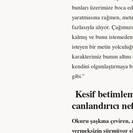
bunları üzerimize boca edi
yaratmasına rağmen, metan
fazlasıyla alıyor. Çağımız
kalmış ve bunu istemeden d
isteyen bir metin yolculuğ
karakterimiz bunun altını 
kendini olgunlaştırmaya b
gibi.”
Kesif betimlem
canlandırıcı nef
Okuru şaşkına çeviren, 
vermeksizin sürmüyor elb