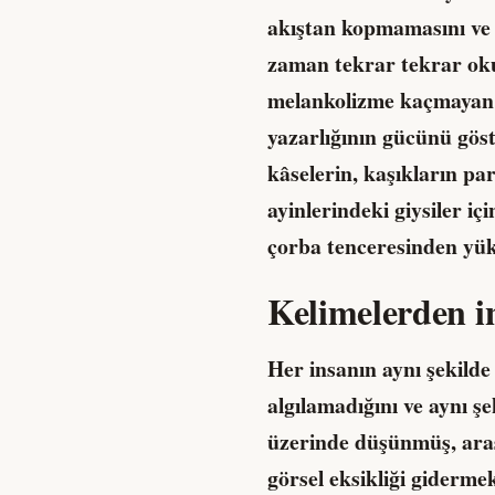
akıştan kopmamasını ve 
zaman tekrar tekrar ok
melankolizme kaçmayan 
yazarlığının gücünü göste
kâselerin, kaşıkların pa
ayinlerindeki giysiler iç
çorba tenceresinden yü
Kelimelerden i
Her insanın aynı şekilde
algılamadığını ve aynı ş
üzerinde düşünmüş, araş
görsel eksikliği giderme