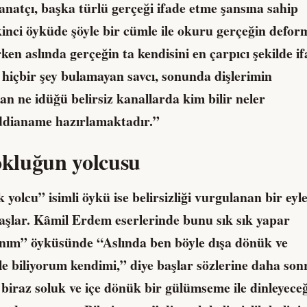
natçı, başka türlü gerçeği ifade etme şansına sahip
inci öyküde şöyle bir cümle ile okuru gerçeğin defor
rken aslında gerçeğin ta kendisini en çarpıcı şekilde i
içbir şey bulamayan savcı, sonunda dişlerimin
n ne idüğü belirsiz kanallarda kim bilir neler
r iddianame hazırlamaktadır.”
yokluğun yolcusu
 yolcu” isimli öykü ise belirsizliği vurgulanan bir ey
başlar. Kâmil Erdem eserlerinde bunu sık sık yapar
anım” öyküsünde “Aslında ben böyle dışa dönük ve
yle biliyorum kendimi,” diye başlar sözlerine daha son
iraz soluk ve içe dönük bir gülümseme ile dinleyeceğ