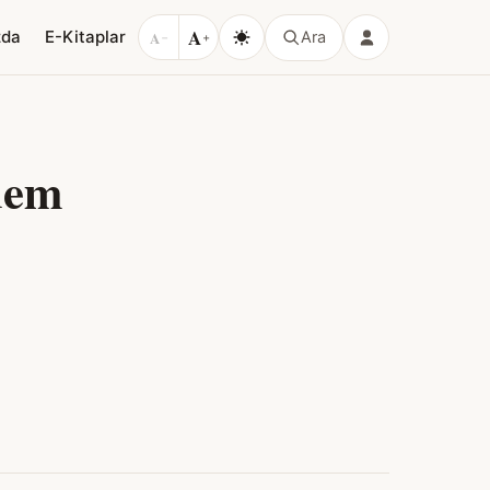
A
zda
E-Kitaplar
A
Ara
−
+
dem