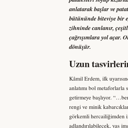
anlatarak başlar ve pat
bütününde biteviye bir e
zihninde canlanır, çeşit
çağrışımlara yol açar. 
dönüşür.
Uzun tasvirleri
Kâmil Erdem, ilk uyarısın
anlatımı bol metaforlarla 
getirmeye başlıyor. “…ben 
rengi ve minik kabarcıkla
görkemli hercailiğimden iz
adlandırılabilecek, yas im