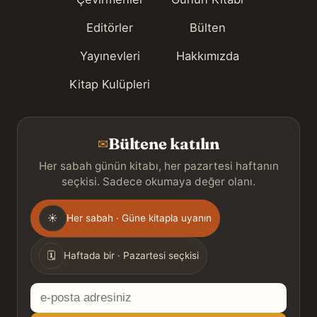
Editörler
Bülten
Yayınevleri
Hakkımızda
Kitap Kulüpleri
Bültene katılın
✉
Her sabah günün kitabı, her pazartesi haftanın
seçkisi. Sadece okumaya değer olanı.
Gönderim
☀
Her sabah · Güne kitapla uyanın
sıklığı
🗓
Haftada bir · Pazartesi seçkisi
E-
posta