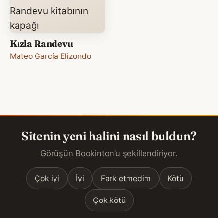
Kızla Randevu
Mateo García Elizondo
Sitenin yeni halini nasıl buldun?
Görüşün Bookinton’u şekillendiriyor.
Çok iyi
İyi
Fark etmedim
Kötü
Çok kötü