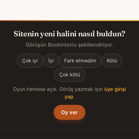
Sitenin yeni halini nasıl buldun?
Görüşün Bookinton’u şekillendiriyor.
Çok iyi
İyi
Fark etmedim
Kötü
Çok kötü
Oyun herkese açık. Görüş yazmak için
üye girişi
yap
.
Oy ver