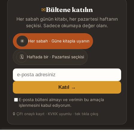
Bültene katılın
✉
Her sabah günün kitabı, her pazartesi haftanın
seçkisi. Sadece okumaya değer olanı.
Gönderim
☀
Her sabah · Güne kitapla uyanın
sıklığı
🗓
Haftada bir · Pazartesi seçkisi
E-
posta
Katıl →
adresiniz
E-posta bülteni almayı ve verimin bu amaçla
işlenmesini kabul ediyorum.
🔒
Çift onaylı kayıt · KVKK uyumlu · tek tıkla çıkış