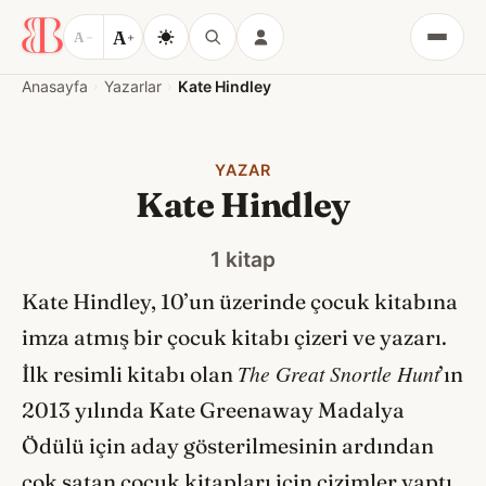
A
A
−
+
Menü
Anasayfa
Yazarlar
Kate Hindley
YAZAR
Kate Hindley
1 kitap
Kate Hindley, 10’un üzerinde çocuk kitabına
imza atmış bir çocuk kitabı çizeri ve yazarı.
The Great Snortle Hunt
İlk resimli kitabı olan
’ın
2013 yılında Kate Greenaway Madalya
Ödülü için aday gösterilmesinin ardından
çok satan çocuk kitapları için çizimler yaptı.