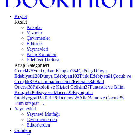
Keşfet
Keşfet
Kitaplar
Yazarlar
Çevirmenler
Editörler
Yayınevleri
Kitap Kulüpleri
Edebiyat Haritası
Kitap Kategorileri
Genel
475
Yeni Çıkan Kitaplar
354
Çağdaş Dünya
Edebiyatı
120
Dünya Edebiyatı
102
Türk Edebiyatı
91
Çocuk ve
Gençlik
87
Araştırma/İnceleme/Referans
84
Okul
Öncesi
38
Psikoloji ve Kişisel Gelişim
37
Fantastik ve Bilim
Kurgu
32
Polisiye ve Macera
29
Biyografi /
Otobiyografi
28
Tarih
28
Deneme
25
Aile/Anne ve Çocuk
25
Tüm kitaplar
→
Yayınevleri
Yayınevi Mutfağı
Çevirmenlerden
Editörlerden
Gündem