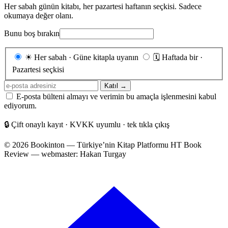
Her sabah günün kitabı, her pazartesi haftanın seçkisi. Sadece
okumaya değer olanı.
Bunu boş bırakın
Gönderim
☀
Her sabah · Güne kitapla uyanın
🗓
Haftada bir ·
sıklığı
Pazartesi seçkisi
E-
Katıl →
posta
E-posta bülteni almayı ve verimin bu amaçla işlenmesini kabul
adresiniz
ediyorum.
🔒
Çift onaylı kayıt · KVKK uyumlu · tek tıkla çıkış
© 2026 Bookinton — Türkiye’nin Kitap Platformu
HT Book
Review — webmaster: Hakan Turgay