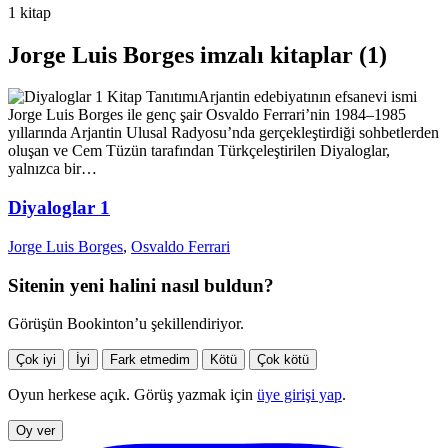
1 kitap
Jorge Luis Borges imzalı kitaplar (1)
Kitap Tanıtımı
Arjantin edebiyatının efsanevi ismi
Jorge Luis Borges ile genç şair Osvaldo Ferrari’nin 1984–1985
yıllarında Arjantin Ulusal Radyosu’nda gerçekleştirdiği sohbetlerden
oluşan ve Cem Tüzün tarafından Türkçeleştirilen Diyaloglar,
yalnızca bir…
Diyaloglar 1
Jorge Luis Borges
,
Osvaldo Ferrari
Sitenin yeni halini nasıl buldun?
Görüşün Bookinton’u şekillendiriyor.
Çok iyi
İyi
Fark etmedim
Kötü
Çok kötü
Oyun herkese açık. Görüş yazmak için
üye girişi yap
.
Oy ver