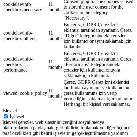
Consent plugin. The cookies is used
cookielawinfo-
11
to store the user consent for the
checkbox-necessary
months
cookies in the category
"Necessary".
Bu çerez, GDPR Çerez İzni
eklentisi tarafından ayarlanır. Çerez,
cookielawinfo-
11
"Diğer" kategorisindeki çerezler
checkbox-others
months
için kullanıcı onayını saklamak için
kullanılır.
Bu çerez, GDPR Çerez İzni
cookielawinfo-
eklentisi tarafından ayarlanır. Çerez,
11
checkbox-
"Performans" kategorisindeki
months
performance
çerezler için kullanıcı onayını
saklamak için kullanılır.
Çerez, GDPR Çerez İzni eklentisi
tarafından ayarlanır ve kullanıcının
11
viewed_cookie_policy
çerez kullanımına izin verip
months
vermediğini saklamak için kullanılır.
Herhangi bir kişisel veri saklamaz.
İşlevsel
İşlevsel
İşlevsel çerezler, web sitesinin içeriğini sosyal medya
platformlarında paylaşmak, geri bildirim toplamak ve diğer üçüncü
taraf özellikleri gibi belirli işlevlerin gerçekleştirilmesine yardımcı