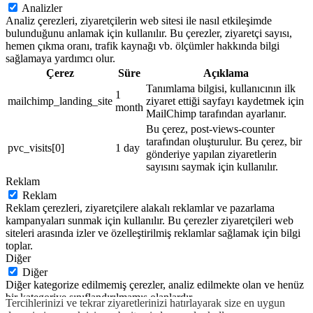
Analizler
Analiz çerezleri, ziyaretçilerin web sitesi ile nasıl etkileşimde
bulunduğunu anlamak için kullanılır. Bu çerezler, ziyaretçi sayısı,
hemen çıkma oranı, trafik kaynağı vb. ölçümler hakkında bilgi
sağlamaya yardımcı olur.
Çerez
Süre
Açıklama
Tanımlama bilgisi, kullanıcının ilk
1
mailchimp_landing_site
ziyaret ettiği sayfayı kaydetmek için
month
MailChimp tarafından ayarlanır.
Bu çerez, post-views-counter
tarafından oluşturulur. Bu çerez, bir
pvc_visits[0]
1 day
gönderiye yapılan ziyaretlerin
sayısını saymak için kullanılır.
Reklam
Reklam
Reklam çerezleri, ziyaretçilere alakalı reklamlar ve pazarlama
kampanyaları sunmak için kullanılır. Bu çerezler ziyaretçileri web
siteleri arasında izler ve özelleştirilmiş reklamlar sağlamak için bilgi
toplar.
Diğer
Diğer
Diğer kategorize edilmemiş çerezler, analiz edilmekte olan ve henüz
bir kategoriye sınıflandırılmamış olanlardır.
Tercihlerinizi ve tekrar ziyaretlerinizi hatırlayarak size en uygun
KAYDET & ONAYLA