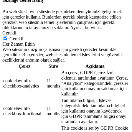
Gizliliğe Genel Bakış
Bu web sitesi, web sitesinde gezinirken deneyiminizi geliştirmek
için çerezler kullanır. Bunlardan gerekli olarak kategorize edilen
çerezler, web sitesinin temel işlevlerinin çalışması için gerekli
olduklarından tarayıcınızda saklanır. Ayrıca, bu web
...
Gerekli
Gerekli
Her Zaman Etkin
Web sitesinin düzgün çalışması için gerekli çerezler kesinlikle
gereklidir. Bu çerezler, web sitesinin temel işlevlerini ve güvenlik
özelliklerini anonim olarak sağlar.
Çerez
Süre
Açıklama
Bu çerez, GDPR Çerez İzni
eklentisi tarafından ayarlanır. Çerez,
cookielawinfo-
11
"Analytics" kategorisindeki çerezler
checkbox-analytics
months
için kullanıcı onayını saklamak için
kullanılır.
Tanımlama bilgisi, "İşlevsel"
kategorisindeki tanımlama bilgileri
cookielawinfo-
11
için kullanıcı onayını kaydetmek
checkbox-functional
months
için GDPR tanımlama bilgisi onayı
tarafından ayarlanır.
This cookie is set by GDPR Cookie