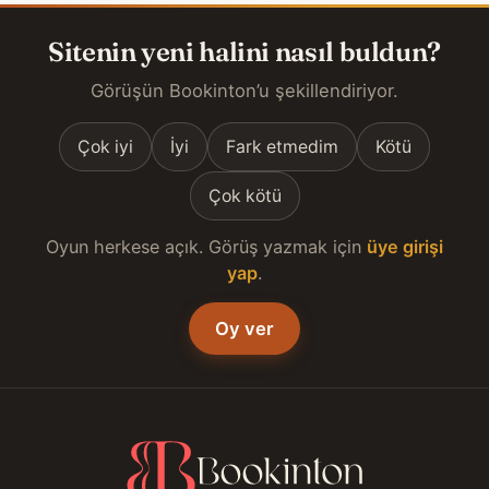
Sitenin yeni halini nasıl buldun?
Görüşün Bookinton’u şekillendiriyor.
Çok iyi
İyi
Fark etmedim
Kötü
Çok kötü
Oyun herkese açık. Görüş yazmak için
üye girişi
yap
.
Oy ver