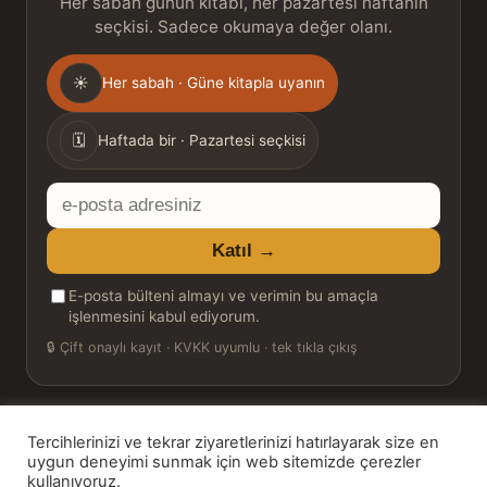
Her sabah günün kitabı, her pazartesi haftanın
seçkisi. Sadece okumaya değer olanı.
Gönderim
☀
Her sabah · Güne kitapla uyanın
sıklığı
🗓
Haftada bir · Pazartesi seçkisi
E-
posta
Katıl →
adresiniz
E-posta bülteni almayı ve verimin bu amaçla
işlenmesini kabul ediyorum.
🔒
Çift onaylı kayıt · KVKK uyumlu · tek tıkla çıkış
Tercihlerinizi ve tekrar ziyaretlerinizi hatırlayarak size en
© 2026 Bookinton — Türkiye’nin Kitap Platformu
uygun deneyimi sunmak için web sitemizde çerezler
kullanıyoruz.
HT Book Review — webmaster: Hakan Turgay