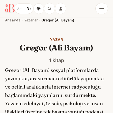
A
A
−
+
Menü
Anasayfa
Yazarlar
Gregor (Ali Bayam)
YAZAR
Gregor (Ali Bayam)
1 kitap
Gregor (Ali Bayam) sosyal platformlarda
yazmakta, araştırmacı editörlük yapmakta
ve belirli aralıklarla internet radyoculuğu
bağlamındaki yayınlarını sürdürmekte.
Yazarın edebiyat, felsefe, psikoloji ve insan
ilişkileri üzerine tek başına yaptığı podcast