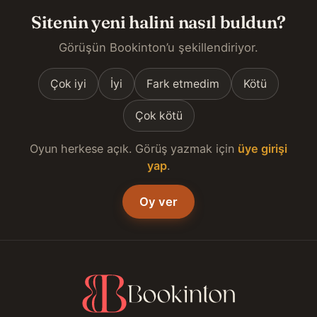
Sitenin yeni halini nasıl buldun?
Görüşün Bookinton’u şekillendiriyor.
Çok iyi
İyi
Fark etmedim
Kötü
Çok kötü
Oyun herkese açık. Görüş yazmak için
üye girişi
yap
.
Oy ver