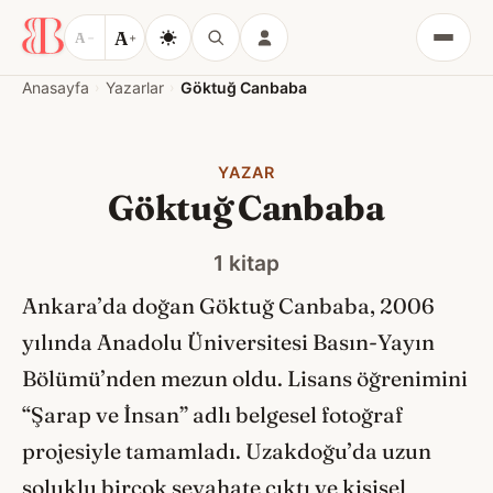
A
A
−
+
Menü
Anasayfa
Yazarlar
Göktuğ Canbaba
YAZAR
Göktuğ Canbaba
1 kitap
Ankara’da doğan Göktuğ Canbaba, 2006
yılında Anadolu Üniversitesi Basın-Yayın
Bölümü’nden mezun oldu. Lisans öğrenimini
“Şarap ve İnsan” adlı belgesel fotoğraf
projesiyle tamamladı. Uzakdoğu’da uzun
soluklu birçok seyahate çıktı ve kişisel