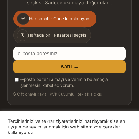
seçkisi. Sadece okumaya değer olanı.
Gönderim
☀
Her sabah · Güne kitapla uyanın
sıklığı
🗓
Haftada bir · Pazartesi seçkisi
E-
posta
Katıl →
adresiniz
E-posta bülteni almayı ve verimin bu amaçla
işlenmesini kabul ediyorum.
🔒
Çift onaylı kayıt · KVKK uyumlu · tek tıkla çıkış
Tercihlerinizi ve tekrar ziyaretlerinizi hatırlayarak size en
© 2026 Bookinton — Türkiye’nin Kitap Platformu
uygun deneyimi sunmak için web sitemizde çerezler
kullanıyoruz.
HT Book Review — webmaster: Hakan Turgay