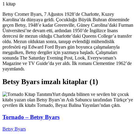
1 kitap
Betsy Cromer Byars, 7 Ağustos 1928’de Charlotte, Kuzey
Karolina’da dünyaya geldi. Çocukluğu Büyük Buhran döneminde
geçen Betsy, 1948’e kadar Greenville, Güney Carolina’daki Furman
Üniversitesi’ne devam etti, ardından 1950’de İngilizce lisans
derecesi ile mezun olduğu Charlotte’daki Queens College’a transfer
oldu. Mezun olduktan sonra, tanışıp evlendiği mühendislik
profesörü eşi Edward Ford Byars gün boyunca çalışmalarıyla
meşgulken, Betsy dergiler için yazmaya başladı. Çalışmaları
sonunda The Saturday Evening Post, Look, Everywoman’s
Magazine ve TV Guide’da yer aldı. İlk romanı Clementine 1962’de
yayımlandı.
Betsy Byars imzalı kitaplar (1)
Kitap Tanıtımı
Yurt dışında bilinen ve sevilen bir çocuk
kitabı yazarı olan Betsy Byars’ın Aslı Sabuncu tarafından Türkçe’ye
çevrilen ilk kitabı Tornado, Beyaz Balina Yayınları’ndan çıktı.
Tornado – Betsy Byars
Betsy Byars