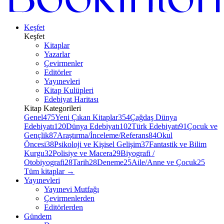
Keşfet
Keşfet
Kitaplar
Yazarlar
Çevirmenler
Editörler
Yayınevleri
Kitap Kulüpleri
Edebiyat Haritası
Kitap Kategorileri
Genel
475
Yeni Çıkan Kitaplar
354
Çağdaş Dünya
Edebiyatı
120
Dünya Edebiyatı
102
Türk Edebiyatı
91
Çocuk ve
Gençlik
87
Araştırma/İnceleme/Referans
84
Okul
Öncesi
38
Psikoloji ve Kişisel Gelişim
37
Fantastik ve Bilim
Kurgu
32
Polisiye ve Macera
29
Biyografi /
Otobiyografi
28
Tarih
28
Deneme
25
Aile/Anne ve Çocuk
25
Tüm kitaplar
→
Yayınevleri
Yayınevi Mutfağı
Çevirmenlerden
Editörlerden
Gündem