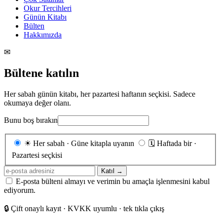
Okur Tercihleri
Günün Kitabı
Bülten
Hakkımızda
✉
Bültene katılın
Her sabah günün kitabı, her pazartesi haftanın seçkisi. Sadece
okumaya değer olanı.
Bunu boş bırakın
Gönderim
☀
Her sabah · Güne kitapla uyanın
🗓
Haftada bir ·
sıklığı
Pazartesi seçkisi
E-
Katıl →
posta
E-posta bülteni almayı ve verimin bu amaçla işlenmesini kabul
adresiniz
ediyorum.
🔒
Çift onaylı kayıt · KVKK uyumlu · tek tıkla çıkış