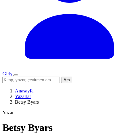
Giriş
Menü
Sitede
Ara
ara
Anasayfa
Yazarlar
Betsy Byars
Yazar
Betsy Byars