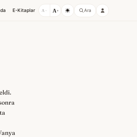
A
zda
E-Kitaplar
Ara
A
−
+
eldi.
 sonra
ta
.
 Vanya