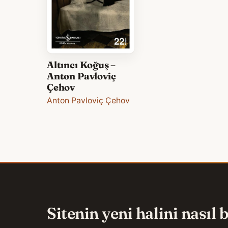
Altıncı Koğuş –
Anton Pavloviç
Çehov
Anton Pavloviç Çehov
Sitenin yeni halini nasıl