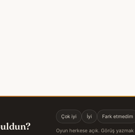
Çok iyi
İyi
Fark etmedim
 buldun?
Oyun herkese açık. Görüş yazmak 