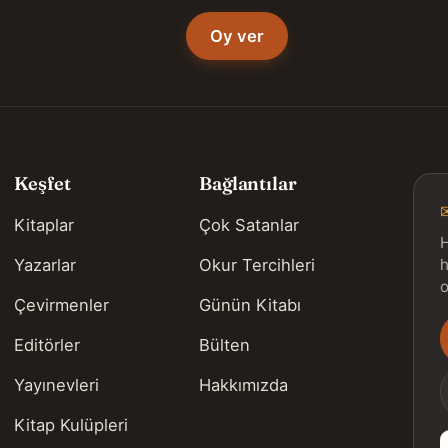
Oy ver
Keşfet
Bağlantılar
Kitaplar
Çok Satanlar
H
Yazarlar
Okur Tercihleri
h
o
Çevirmenler
Günün Kitabı
Editörler
Bülten
s
Yayınevleri
Hakkımızda
Kitap Kulüpleri