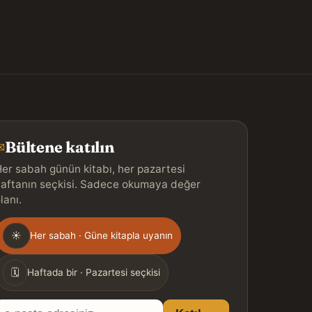
Bültene katılın
✉
er sabah günün kitabı, her pazartesi
aftanın seçkisi. Sadece okumaya değer
lanı.
Gönderim
☀
Her sabah · Güne kitapla uyanın
ıklığı
🗓
Haftada bir · Pazartesi seçkisi
E-