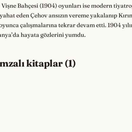
 Vişne Bahçesi (1904) oyunları ise modern tiyatr
seyahat eden Çehov ansızın vereme yakalanıp Kırı
 boyunca çalışmalarına tekrar devam etti. 1904 yıl
nya’da hayata gözlerini yumdu.
zalı kitaplar (1)