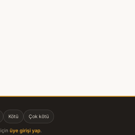
Kötü
Çok kötü
için
üye girişi yap
.