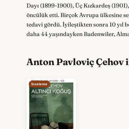
Dayı (1899-1900), Üç Kızkardeş (1901),
öncülük etti. Birçok Avrupa ülkesine 
tedavi gördü. İyileştikten sonra 10 yıl
daha 44 yaşındayken Badenwiler, Alma
Anton Pavloviç Çehov im
İnceleme