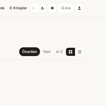
A
zda
E-Kitaplar
Ara
A
−
+
Önerilen
Yeni
A–Z