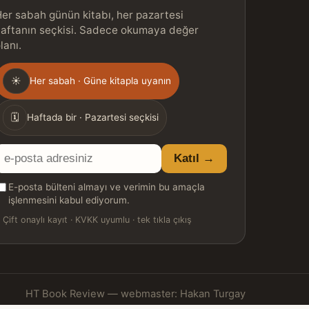
er sabah günün kitabı, her pazartesi
aftanın seçkisi. Sadece okumaya değer
lanı.
Gönderim
☀
Her sabah · Güne kitapla uyanın
ıklığı
🗓
Haftada bir · Pazartesi seçkisi
E-
Katıl →
posta
E-posta bülteni almayı ve verimin bu amaçla
adresiniz
işlenmesini kabul ediyorum.

Çift onaylı kayıt · KVKK uyumlu · tek tıkla çıkış
HT Book Review — webmaster: Hakan Turgay