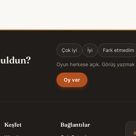
Çok iyi
İyi
Fark etmedim
 buldun?
Oyun herkese açık. Görüş yazmak 
Oy ver
Keşfet
Bağlantılar