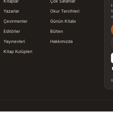
Kitaplar
Çok Satanlar
H
Yazarlar
Okur Tercihleri
h
o
Çevirmenler
Günün Kitabı
Editörler
Bülten
s
Yayınevleri
Hakkımızda
Kitap Kulüpleri
