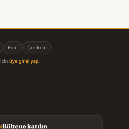
Kötü
Çok kötü
için
üye girişi yap
.
Bültene katılın
✉