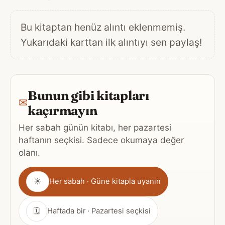
Bu kitaptan henüz alıntı eklenmemiş.
Yukarıdaki karttan ilk alıntıyı sen paylaş!
Bunun gibi kitapları
✉
kaçırmayın
Her sabah günün kitabı, her pazartesi
haftanın seçkisi. Sadece okumaya değer
olanı.
Gönderim
☀
Her sabah · Güne kitapla uyanın
sıklığı
🗓
Haftada bir · Pazartesi seçkisi