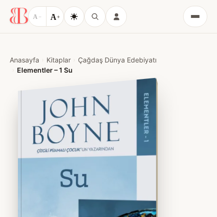
A
A
−
+
Menü
Anasayfa
Kitaplar
Çağdaş Dünya Edebiyatı
Elementler – 1 Su