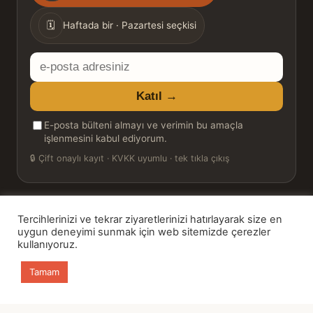
sıklığı
🗓
Haftada bir · Pazartesi seçkisi
E-
posta
Katıl →
adresiniz
E-posta bülteni almayı ve verimin bu amaçla
işlenmesini kabul ediyorum.
🔒
Çift onaylı kayıt · KVKK uyumlu · tek tıkla çıkış
Tercihlerinizi ve tekrar ziyaretlerinizi hatırlayarak size en
© 2026 Bookinton — Türkiye’nin Kitap Platformu
uygun deneyimi sunmak için web sitemizde çerezler
kullanıyoruz.
HT Book Review — webmaster: Hakan Turgay
Tamam
Ana sayfa
Kitaplar
Günün Kitabı
Bülten