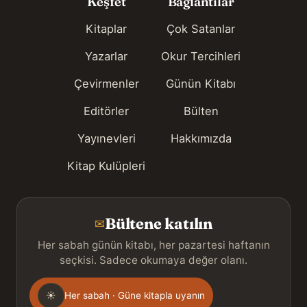
Keşfet
Bağlantılar
Kitaplar
Çok Satanlar
Yazarlar
Okur Tercihleri
Çevirmenler
Günün Kitabı
Editörler
Bülten
Yayınevleri
Hakkımızda
Kitap Kulüpleri
Bültene katılın
✉
Her sabah günün kitabı, her pazartesi haftanın
seçkisi. Sadece okumaya değer olanı.
Gönderim
☀
Her sabah · Güne kitapla uyanın