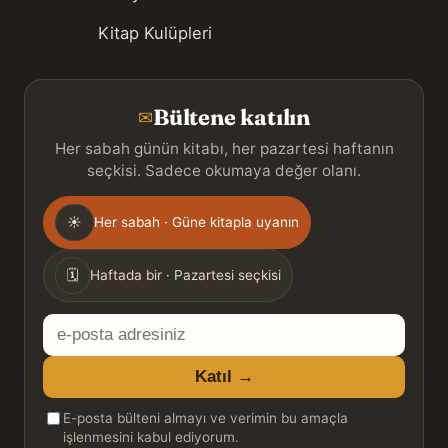
Kitap Kulüpleri
Bültene katılın
✉
Her sabah günün kitabı, her pazartesi haftanın
seçkisi. Sadece okumaya değer olanı.
Gönderim
☀
Her sabah · Güne kitapla uyanın
sıklığı
🗓
Haftada bir · Pazartesi seçkisi
E-
posta
Katıl →
adresiniz
E-posta bülteni almayı ve verimin bu amaçla
işlenmesini kabul ediyorum.