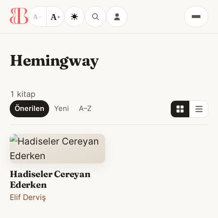
A
A
−
+
Menü
Hemingway
1 kitap
Önerilen
Yeni
A–Z
Hadiseler Cereyan
Ederken
Elif Derviş