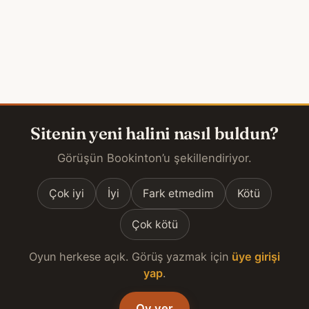
Sitenin yeni halini nasıl buldun?
Görüşün Bookinton’u şekillendiriyor.
Çok iyi
İyi
Fark etmedim
Kötü
Çok kötü
Oyun herkese açık. Görüş yazmak için
üye girişi
yap
.
Oy ver