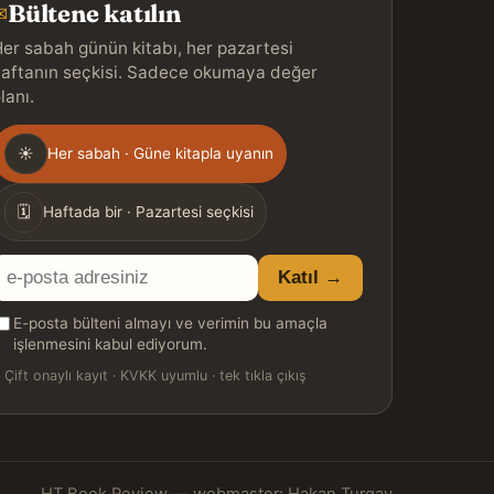
Bültene katılın
✉
er sabah günün kitabı, her pazartesi
aftanın seçkisi. Sadece okumaya değer
lanı.
Gönderim
☀
Her sabah · Güne kitapla uyanın
ıklığı
🗓
Haftada bir · Pazartesi seçkisi
E-
Katıl →
posta
E-posta bülteni almayı ve verimin bu amaçla
adresiniz
işlenmesini kabul ediyorum.

Çift onaylı kayıt · KVKK uyumlu · tek tıkla çıkış