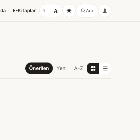
A
zda
E-Kitaplar
Ara
A
−
+
Önerilen
Yeni
A–Z