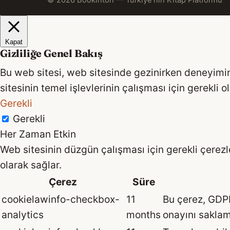
© 2026 Bookinton — Türkiye’nin Kitap Platformu
Kapat
Gizliliğe Genel Bakış
Bu web sitesi, web sitesinde gezinirken deneyimini
sitesinin temel işlevlerinin çalışması için gerekli 
Gerekli
Gerekli
Her Zaman Etkin
Web sitesinin düzgün çalışması için gerekli çerezler
olarak sağlar.
Çerez
Süre
cookielawinfo-checkbox-
11
Bu çerez, GDPR 
analytics
months
onayını saklama