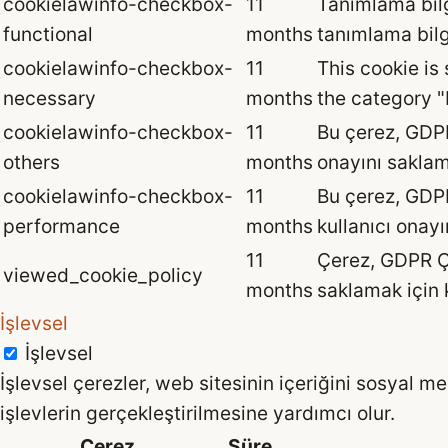
cookielawinfo-checkbox-
11
Tanımlama bilg
functional
months
tanımlama bilg
cookielawinfo-checkbox-
11
This cookie is
necessary
months
the category 
cookielawinfo-checkbox-
11
Bu çerez, GDPR 
others
months
onayını saklama
cookielawinfo-checkbox-
11
Bu çerez, GDPR
performance
months
kullanıcı onayı
11
Çerez, GDPR Çe
viewed_cookie_policy
months
saklamak için k
İşlevsel
İşlevsel
İşlevsel çerezler, web sitesinin içeriğini sosyal m
işlevlerin gerçekleştirilmesine yardımcı olur.
Çerez
Süre