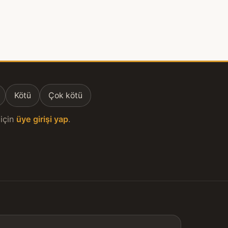
Kötü
Çok kötü
için
üye girişi yap
.