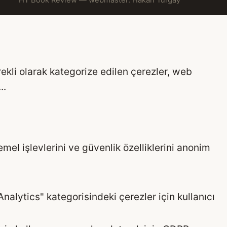
HT Book Review — webmaster: Hakan Turgay
rekli olarak kategorize edilen çerezler, web
...
emel işlevlerini ve güvenlik özelliklerini anonim
Analytics" kategorisindeki çerezler için kullanıcı