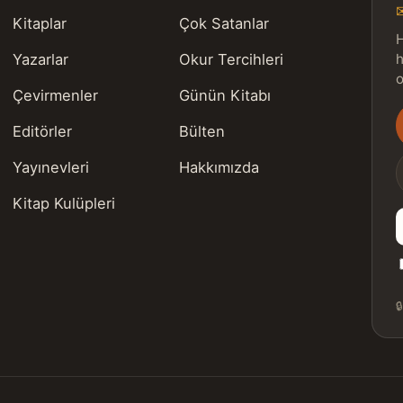
Kitaplar
Çok Satanlar
H
Yazarlar
Okur Tercihleri
h
o
Çevirmenler
Günün Kitabı
Editörler
Bülten
s
Yayınevleri
Hakkımızda
Kitap Kulüpleri
