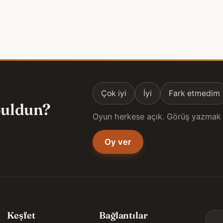
Çok iyi
İyi
Fark etmedim
 buldun?
Oyun herkese açık. Görüş yazmak 
Oy ver
Keşfet
Bağlantılar