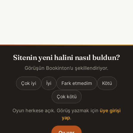
Sitenin yeni halini nasıl buldun?
Görüşün Bookinton’u şekillendiriyor.
Çok iyi
İyi
Fark etmedim
Kötü
Çok kötü
Oyun herkese açık. Görüş yazmak için
üye girişi
yap
.
Oy ver