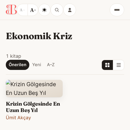
A
A
−
+
Menü
Ekonomik Kriz
1 kitap
Önerilen
Yeni
A–Z
Krizin Gölgesinde En
Uzun Beş Yıl
Ümit Akçay