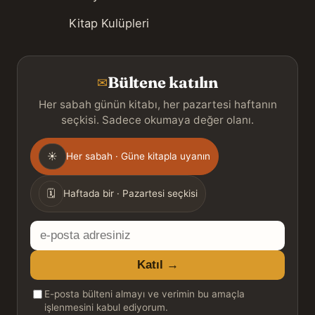
Kitap Kulüpleri
Bültene katılın
✉
Her sabah günün kitabı, her pazartesi haftanın
seçkisi. Sadece okumaya değer olanı.
Gönderim
☀
Her sabah · Güne kitapla uyanın
sıklığı
🗓
Haftada bir · Pazartesi seçkisi
E-
posta
Katıl →
adresiniz
E-posta bülteni almayı ve verimin bu amaçla
işlenmesini kabul ediyorum.