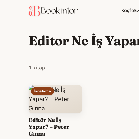
Keşfet
Editor Ne İş Yapa
1 kitap
İnceleme
Editör Ne İş
Yapar? – Peter
Ginna