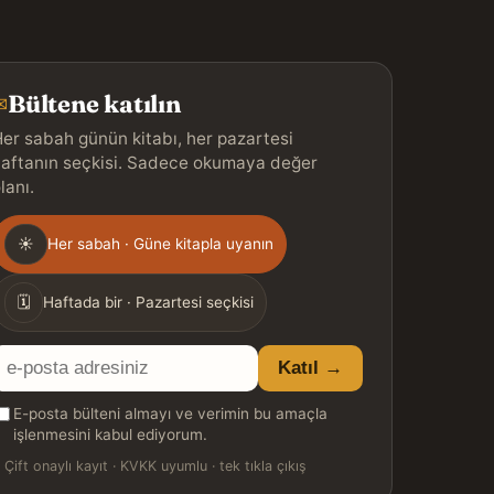
Bültene katılın
✉
er sabah günün kitabı, her pazartesi
aftanın seçkisi. Sadece okumaya değer
lanı.
Gönderim
☀
Her sabah · Güne kitapla uyanın
ıklığı
🗓
Haftada bir · Pazartesi seçkisi
E-
Katıl →
posta
E-posta bülteni almayı ve verimin bu amaçla
adresiniz
işlenmesini kabul ediyorum.

Çift onaylı kayıt · KVKK uyumlu · tek tıkla çıkış