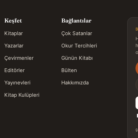
Keşfet
Bağlantılar
Kitaplar
Çok Satanlar
H
Yazarlar
Okur Tercihleri
h
o
Çevirmenler
Günün Kitabı
Editörler
Bülten
s
Yayınevleri
Hakkımızda
Kitap Kulüpleri
