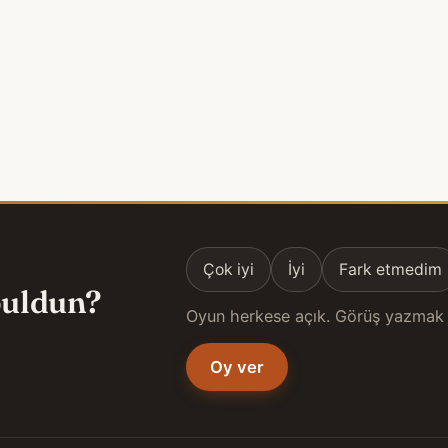
Çok iyi
İyi
Fark etmedim
 buldun?
Oyun herkese açık. Görüş yazmak 
Oy ver