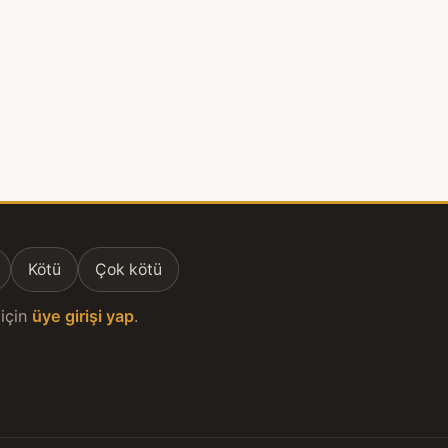
Kötü
Çok kötü
için
üye girişi yap
.