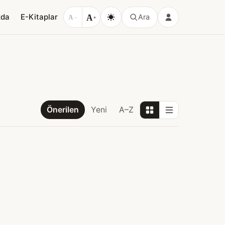
A
zda
E-Kitaplar
Ara
A
−
+
Önerilen
Yeni
A–Z