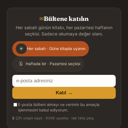
Bültene katılın
✉
Her sabah günün kitabı, her pazartesi haftanın
seçkisi. Sadece okumaya değer olanı.
Gönderim
☀
Her sabah · Güne kitapla uyanın
sıklığı
🗓
Haftada bir · Pazartesi seçkisi
E-
posta
Katıl →
adresiniz
E-posta bülteni almayı ve verimin bu amaçla
işlenmesini kabul ediyorum.
🔒
Çift onaylı kayıt · KVKK uyumlu · tek tıkla çıkış