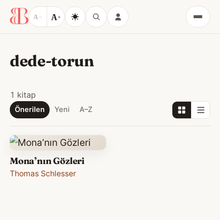
A
A
−
+
Menü
dede-torun
1 kitap
Önerilen
Yeni
A–Z
Mona’nın Gözleri
Thomas Schlesser