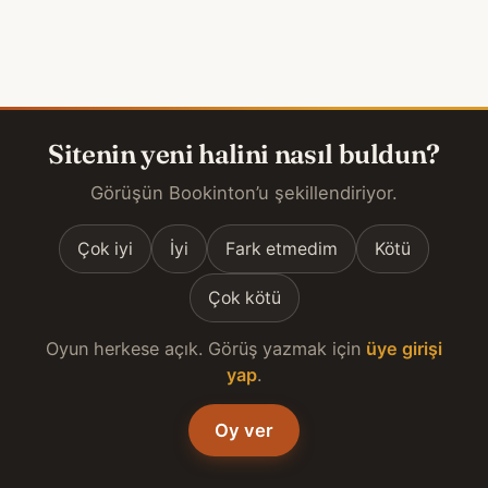
Sitenin yeni halini nasıl buldun?
Görüşün Bookinton’u şekillendiriyor.
Çok iyi
İyi
Fark etmedim
Kötü
Çok kötü
Oyun herkese açık. Görüş yazmak için
üye girişi
yap
.
Oy ver