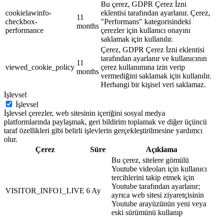
Bu çerez, GDPR Çerez İzni
cookielawinfo-
eklentisi tarafından ayarlanır. Çerez,
11
checkbox-
"Performans" kategorisindeki
months
performance
çerezler için kullanıcı onayını
saklamak için kullanılır.
Çerez, GDPR Çerez İzni eklentisi
tarafından ayarlanır ve kullanıcının
11
viewed_cookie_policy
çerez kullanımına izin verip
months
vermediğini saklamak için kullanılır.
Herhangi bir kişisel veri saklamaz.
İşlevsel
İşlevsel
İşlevsel çerezler, web sitesinin içeriğini sosyal medya
platformlarında paylaşmak, geri bildirim toplamak ve diğer üçüncü
taraf özellikleri gibi belirli işlevlerin gerçekleştirilmesine yardımcı
olur.
Çerez
Süre
Açıklama
Bu çerez, sitelere gömülü
Youtube videoları için kullanıcı
tercihlerini takip etmek için
Youtube tarafından ayarlanır;
VISITOR_INFO1_LIVE
6 Ay
ayrıca web sitesi ziyaretçisinin
Youtube arayüzünün yeni veya
eski sürümünü kullanıp