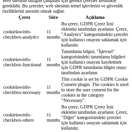
Web sitesinin düzgün çalışması için gerekli çerezler kesinlikle
gereklidir. Bu çerezler, web sitesinin temel işlevlerini ve güvenlik
özelliklerini anonim olarak sağlar.
Çerez
Süre
Açıklama
Bu çerez, GDPR Çerez İzni
eklentisi tarafından ayarlanır. Çerez,
cookielawinfo-
11
"Analytics" kategorisindeki çerezler
checkbox-analytics
months
için kullanıcı onayını saklamak için
kullanılır.
Tanımlama bilgisi, "İşlevsel"
kategorisindeki tanımlama bilgileri
cookielawinfo-
11
için kullanıcı onayını kaydetmek
checkbox-functional
months
için GDPR tanımlama bilgisi onayı
tarafından ayarlanır.
This cookie is set by GDPR Cookie
Consent plugin. The cookies is used
cookielawinfo-
11
to store the user consent for the
checkbox-necessary
months
cookies in the category
"Necessary".
Bu çerez, GDPR Çerez İzni
eklentisi tarafından ayarlanır. Çerez,
cookielawinfo-
11
"Diğer" kategorisindeki çerezler
checkbox-others
months
için kullanıcı onayını saklamak için
kullanılır.