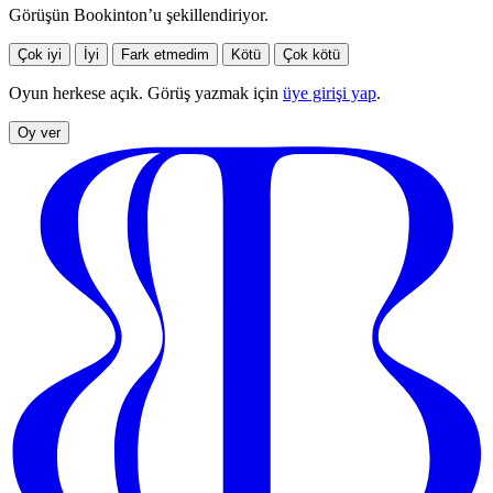
Görüşün Bookinton’u şekillendiriyor.
Çok iyi
İyi
Fark etmedim
Kötü
Çok kötü
Oyun herkese açık. Görüş yazmak için
üye girişi yap
.
Oy ver