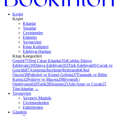
Keşfet
Keşfet
Kitaplar
Yazarlar
Çevirmenler
Editörler
Yayınevleri
Kitap Kulüpleri
Edebiyat Haritası
Kitap Kategorileri
Genel
475
Yeni Çıkan Kitaplar
354
Çağdaş Dünya
Edebiyatı
120
Dünya Edebiyatı
102
Türk Edebiyatı
91
Çocuk ve
Gençlik
87
Araştırma/İnceleme/Referans
84
Okul
Öncesi
38
Psikoloji ve Kişisel Gelişim
37
Fantastik ve Bilim
Kurgu
32
Polisiye ve Macera
29
Biyografi /
Otobiyografi
28
Tarih
28
Deneme
25
Aile/Anne ve Çocuk
25
Tüm kitaplar
→
Yayınevleri
Yayınevi Mutfağı
Çevirmenlerden
Editörlerden
Gündem