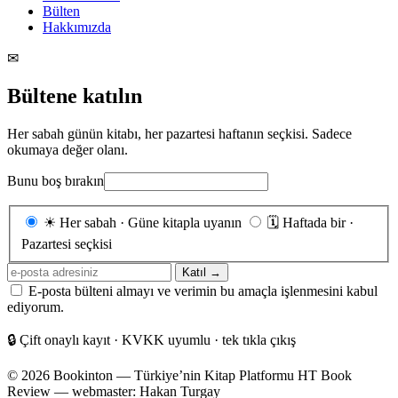
Bülten
Hakkımızda
✉
Bültene katılın
Her sabah günün kitabı, her pazartesi haftanın seçkisi. Sadece
okumaya değer olanı.
Bunu boş bırakın
Gönderim
☀
Her sabah · Güne kitapla uyanın
🗓
Haftada bir ·
sıklığı
Pazartesi seçkisi
E-
Katıl →
posta
E-posta bülteni almayı ve verimin bu amaçla işlenmesini kabul
adresiniz
ediyorum.
🔒
Çift onaylı kayıt · KVKK uyumlu · tek tıkla çıkış
© 2026 Bookinton — Türkiye’nin Kitap Platformu
HT Book
Review — webmaster: Hakan Turgay