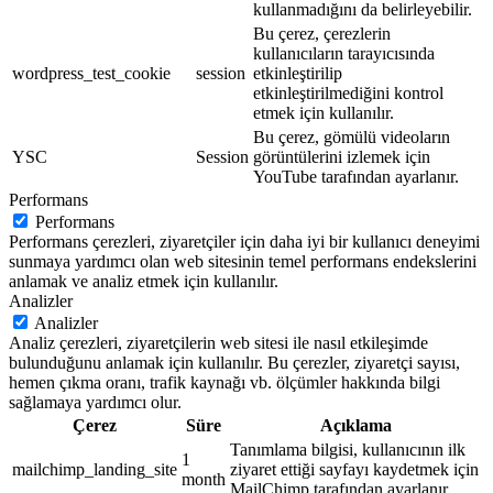
kullanmadığını da belirleyebilir.
Bu çerez, çerezlerin
kullanıcıların tarayıcısında
wordpress_test_cookie
session
etkinleştirilip
etkinleştirilmediğini kontrol
etmek için kullanılır.
Bu çerez, gömülü videoların
YSC
Session
görüntülerini izlemek için
YouTube tarafından ayarlanır.
Performans
Performans
Performans çerezleri, ziyaretçiler için daha iyi bir kullanıcı deneyimi
sunmaya yardımcı olan web sitesinin temel performans endekslerini
anlamak ve analiz etmek için kullanılır.
Analizler
Analizler
Analiz çerezleri, ziyaretçilerin web sitesi ile nasıl etkileşimde
bulunduğunu anlamak için kullanılır. Bu çerezler, ziyaretçi sayısı,
hemen çıkma oranı, trafik kaynağı vb. ölçümler hakkında bilgi
sağlamaya yardımcı olur.
Çerez
Süre
Açıklama
Tanımlama bilgisi, kullanıcının ilk
1
mailchimp_landing_site
ziyaret ettiği sayfayı kaydetmek için
month
MailChimp tarafından ayarlanır.