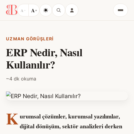
A
A
−
+
Menü
UZMAN GÖRÜŞLERI
ERP Nedir, Nasıl
Kullanılır?
~4 dk okuma
K
urumsal çözümler, kurumsal yazılımlar,
dijital dönüşüm, sektör analizleri derken