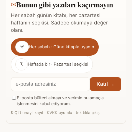
Bunun gibi yazıları kaçırmayın
✉
Her sabah günün kitabı, her pazartesi
haftanın seçkisi. Sadece okumaya değer
olanı.
Gönderim
☀
Her sabah · Güne kitapla uyanın
sıklığı
🗓
Haftada bir · Pazartesi seçkisi
E-
Katıl →
posta
E-posta bülteni almayı ve verimin bu amaçla
adresiniz
işlenmesini kabul ediyorum.
🔒
Çift onaylı kayıt · KVKK uyumlu · tek tıkla çıkış