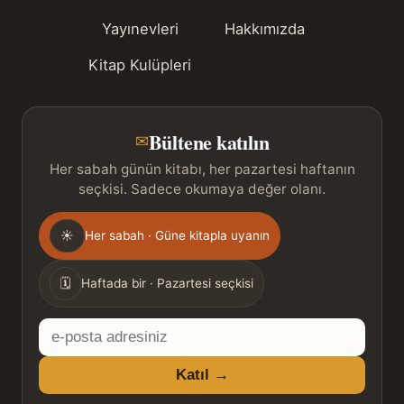
Yayınevleri
Hakkımızda
Kitap Kulüpleri
Bültene katılın
✉
Her sabah günün kitabı, her pazartesi haftanın
seçkisi. Sadece okumaya değer olanı.
Gönderim
☀
Her sabah · Güne kitapla uyanın
sıklığı
🗓
Haftada bir · Pazartesi seçkisi
E-
posta
Katıl →
adresiniz