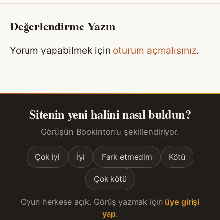
Değerlendirme Yazın
Yorum yapabilmek için
oturum açmalısınız
.
Sitenin yeni halini nasıl buldun?
Görüşün Bookinton’u şekillendiriyor.
Çok iyi
İyi
Fark etmedim
Kötü
Çok kötü
Oyun herkese açık. Görüş yazmak için
üye girişi
yap
.