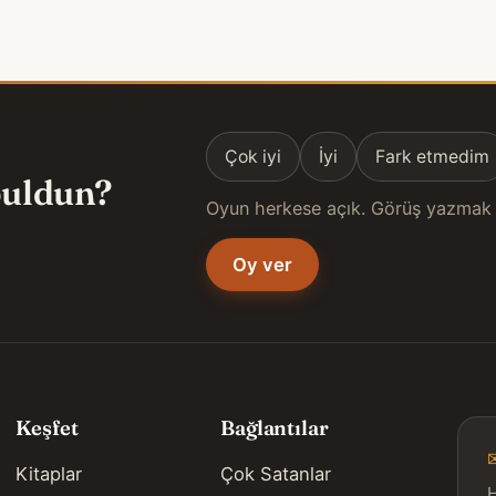
Çok iyi
İyi
Fark etmedim
 buldun?
Oyun herkese açık. Görüş yazmak 
Oy ver
Keşfet
Bağlantılar
Kitaplar
Çok Satanlar
H