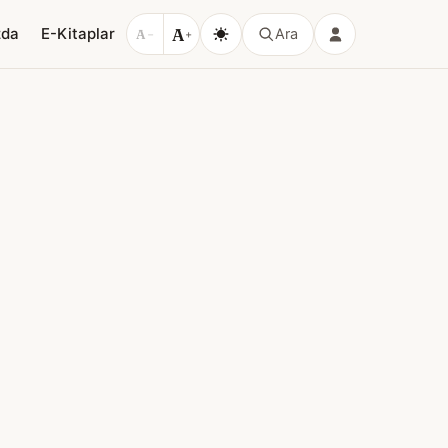
A
zda
E-Kitaplar
Ara
A
−
+