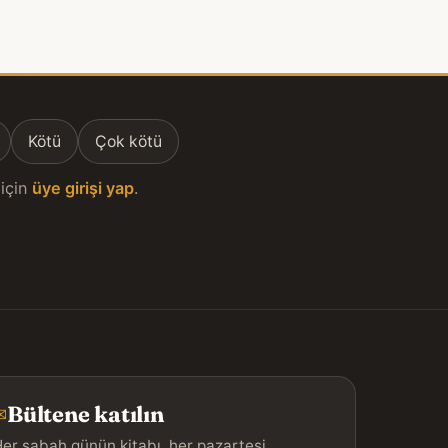
Kötü
Çok kötü
için
üye girişi yap
.
Bültene katılın
✉
er sabah günün kitabı, her pazartesi