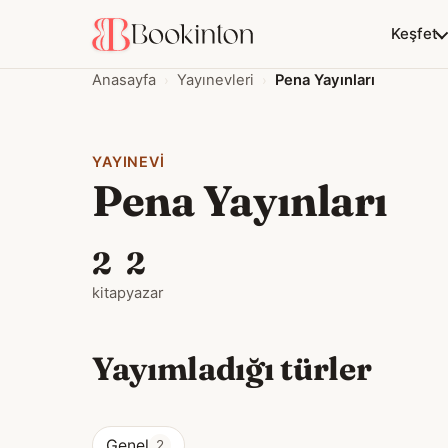
Keşfet
Anasayfa
Yayınevleri
Pena Yayınları
YAYINEVI
Pena Yayınları
2
2
kitap
yazar
Yayımladığı türler
Genel
2