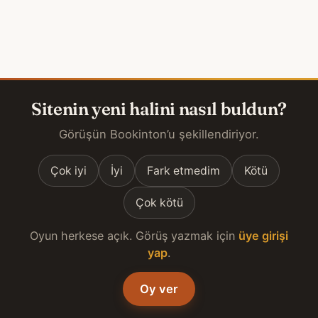
Sitenin yeni halini nasıl buldun?
Görüşün Bookinton’u şekillendiriyor.
Çok iyi
İyi
Fark etmedim
Kötü
Çok kötü
Oyun herkese açık. Görüş yazmak için
üye girişi
yap
.
Oy ver