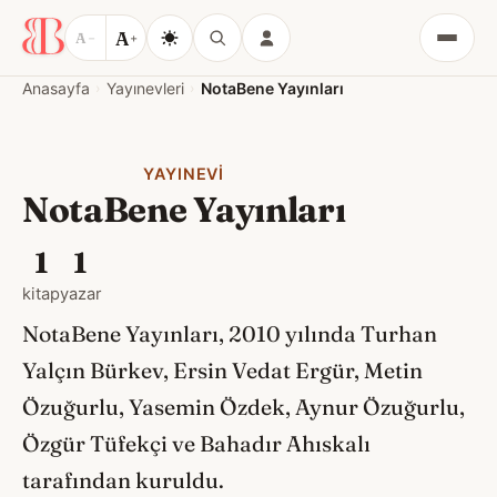
A
A
−
+
Menü
Anasayfa
Yayınevleri
NotaBene Yayınları
YAYINEVI
NotaBene Yayınları
1
1
kitap
yazar
NotaBene Yayınları, 2010 yılında Turhan
Yalçın Bürkev, Ersin Vedat Ergür, Metin
Özuğurlu, Yasemin Özdek, Aynur Özuğurlu,
Özgür Tüfekçi ve Bahadır Ahıskalı
tarafından kuruldu.