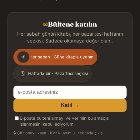
Bültene katılın
✉
Her sabah günün kitabı, her pazartesi haftanın
seçkisi. Sadece okumaya değer olanı.
Gönderim
☀
Her sabah · Güne kitapla uyanın
sıklığı
🗓
Haftada bir · Pazartesi seçkisi
E-
posta
Katıl →
adresiniz
E-posta bülteni almayı ve verimin bu amaçla
işlenmesini kabul ediyorum.
🔒
Çift onaylı kayıt · KVKK uyumlu · tek tıkla çıkış