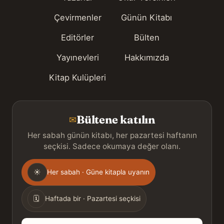
Çevirmenler
Günün Kitabı
Editörler
Bülten
Yayınevleri
Hakkımızda
Kitap Kulüpleri
Bültene katılın
✉
Her sabah günün kitabı, her pazartesi haftanın
seçkisi. Sadece okumaya değer olanı.
Gönderim
☀
Her sabah · Güne kitapla uyanın
sıklığı
🗓
Haftada bir · Pazartesi seçkisi