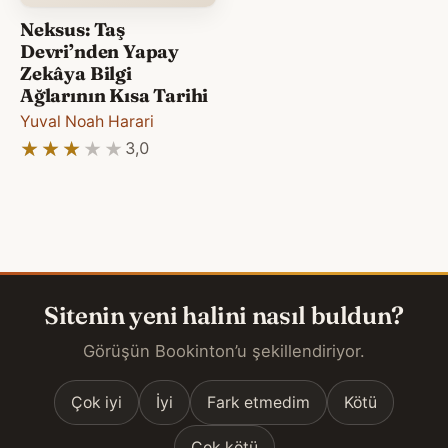
Neksus: Taş
Devri’nden Yapay
Zekâya Bilgi
Ağlarının Kısa Tarihi
Yuval Noah Harari
★★★★★
★★★★★
3,0
Sitenin yeni halini nasıl buldun?
Görüşün Bookinton’u şekillendiriyor.
Çok iyi
İyi
Fark etmedim
Kötü
Çok kötü