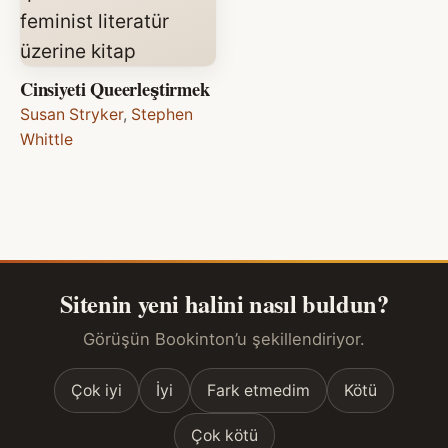
Cinsiyeti Queerleştirmek
Susan Stryker
,
Stephen
Whittle
Sitenin yeni halini nasıl buldun?
Görüşün Bookinton’u şekillendiriyor.
Çok iyi
İyi
Fark etmedim
Kötü
Çok kötü