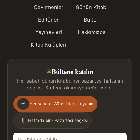
Çevirmenler
Günün Kitabı
Editörler
Bülten
Yayınevleri
Hakkımızda
Kitap Kulüpleri
Bültene katılın
✉
Her sabah günün kitabı, her pazartesi haftanın
seçkisi. Sadece okumaya değer olanı.
Gönderim
☀
Her sabah · Güne kitapla uyanın
sıklığı
🗓
Haftada bir · Pazartesi seçkisi
E-