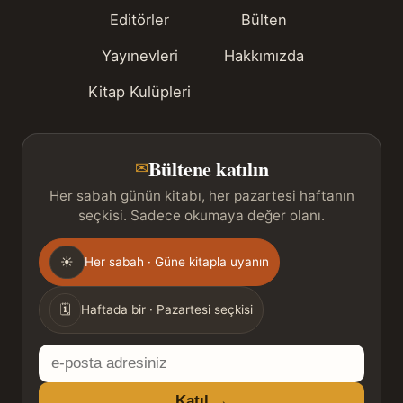
Editörler
Bülten
Yayınevleri
Hakkımızda
Kitap Kulüpleri
Bültene katılın
✉
Her sabah günün kitabı, her pazartesi haftanın
seçkisi. Sadece okumaya değer olanı.
Gönderim
☀
Her sabah · Güne kitapla uyanın
sıklığı
🗓
Haftada bir · Pazartesi seçkisi
E-
posta
Katıl →