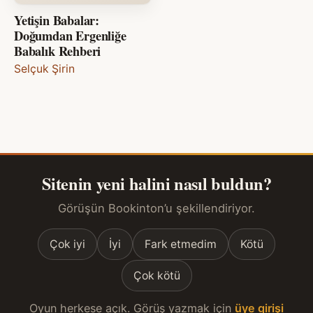
Yetişin Babalar:
Doğumdan Ergenliğe
Babalık Rehberi
Selçuk Şirin
Sitenin yeni halini nasıl buldun?
Görüşün Bookinton’u şekillendiriyor.
Çok iyi
İyi
Fark etmedim
Kötü
Çok kötü
Oyun herkese açık. Görüş yazmak için
üye girişi