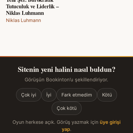
Tutuculuk ve Liderlik –
Niklas Luhmann
Niklas Luhmann
Sitenin yeni halini nasıl buldun?
Görüşün Bookinton’u şekillendiriyor.
Çok iyi
İyi
Fark etmedim
Kötü
Çok kötü
Oyun herkese açık. Görüş yazmak için
üye girişi
yap
.