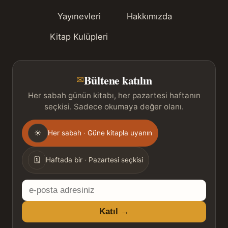
Yayınevleri
Hakkımızda
Kitap Kulüpleri
Bültene katılın
✉
Her sabah günün kitabı, her pazartesi haftanın
seçkisi. Sadece okumaya değer olanı.
Gönderim
☀
Her sabah · Güne kitapla uyanın
sıklığı
🗓
Haftada bir · Pazartesi seçkisi
E-
posta
Katıl →
adresiniz