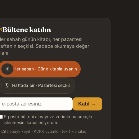
Bültene katılın
✉
er sabah günün kitabı, her pazartesi
aftanın seçkisi. Sadece okumaya değer
lanı.
Gönderim
☀
Her sabah · Güne kitapla uyanın
ıklığı
🗓
Haftada bir · Pazartesi seçkisi
E-
Katıl →
posta
E-posta bülteni almayı ve verimin bu amaçla
adresiniz
işlenmesini kabul ediyorum.

Çift onaylı kayıt · KVKK uyumlu · tek tıkla çıkış