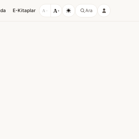
A
zda
E-Kitaplar
Ara
A
−
+