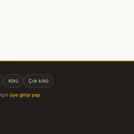
Kötü
Çok kötü
için
üye girişi yap
.