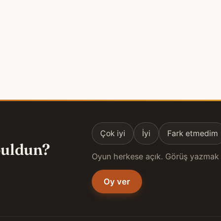
Çok iyi
İyi
Fark etmedim
 buldun?
Oyun herkese açık. Görüş yazmak 
Oy ver