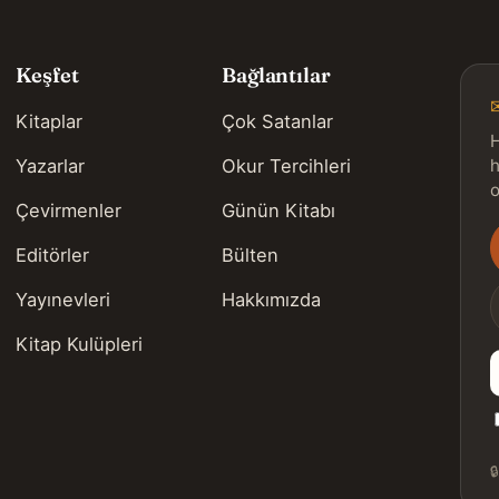
Keşfet
Bağlantılar
Kitaplar
Çok Satanlar
H
Yazarlar
Okur Tercihleri
h
o
Çevirmenler
Günün Kitabı
Editörler
Bülten
s
Yayınevleri
Hakkımızda
Kitap Kulüpleri
