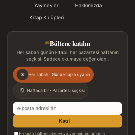
Yayınevleri
Hakkımızda
Kitap Kulüpleri
Bültene katılın
✉
Her sabah günün kitabı, her pazartesi haftanın
seçkisi. Sadece okumaya değer olanı.
Gönderim
☀
Her sabah · Güne kitapla uyanın
sıklığı
🗓
Haftada bir · Pazartesi seçkisi
E-
posta
Katıl →
adresiniz
E-posta bülteni almayı ve verimin bu amaçla