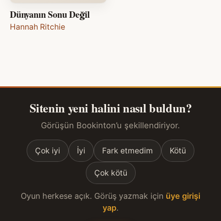
Dünyanın Sonu Değil
Hannah Ritchie
Sitenin yeni halini nasıl buldun?
Görüşün Bookinton’u şekillendiriyor.
Çok iyi
İyi
Fark etmedim
Kötü
Çok kötü
Oyun herkese açık. Görüş yazmak için
üye girişi
yap
.