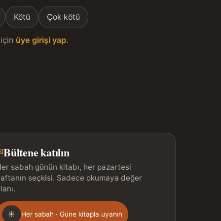
Kötü
Çok kötü
için
üye girişi yap
.
Bültene katılın
✉
er sabah günün kitabı, her pazartesi
aftanın seçkisi. Sadece okumaya değer
lanı.
Gönderim
☀
Her sabah · Güne kitapla uyanın