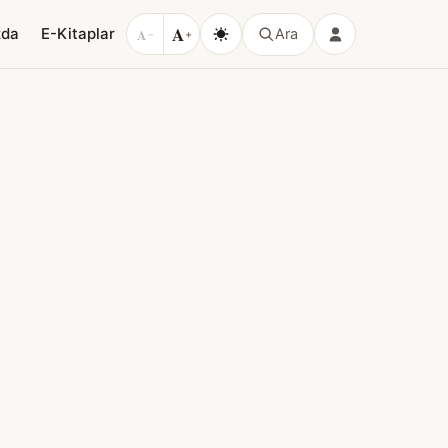
A
zda
E-Kitaplar
A
Ara
−
+