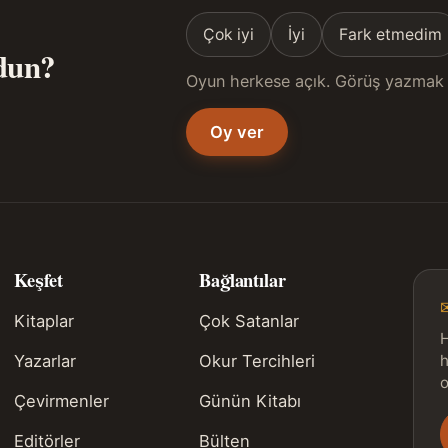
Çok iyi
İyi
Fark etmedim
ldun?
Oyun herkese açık. Görüş yazmak 
Oy ver
Keşfet
Bağlantılar
Kitaplar
Çok Satanlar
H
Yazarlar
Okur Tercihleri
h
o
Çevirmenler
Günün Kitabı
Editörler
Bülten