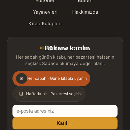
Editörler
Bülten
Yayınevleri
Hakkımızda
Kitap Kulüpleri
Bültene katılın
✉
Her sabah günün kitabı, her pazartesi haftanın
seçkisi. Sadece okumaya değer olanı.
Gönderim
☀
Her sabah · Güne kitapla uyanın
sıklığı
🗓
Haftada bir · Pazartesi seçkisi
E-
posta
Katıl →
adresiniz