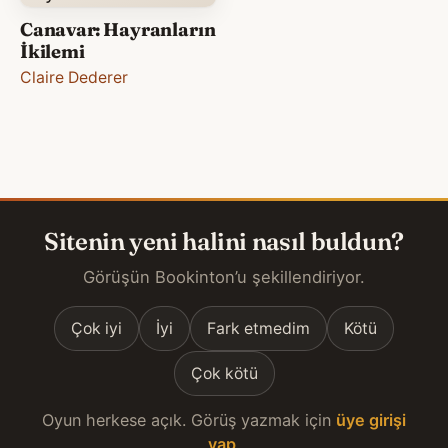
Canavar: Hayranların
İkilemi
Claire Dederer
Sitenin yeni halini nasıl buldun?
Görüşün Bookinton’u şekillendiriyor.
Çok iyi
İyi
Fark etmedim
Kötü
Çok kötü
Oyun herkese açık. Görüş yazmak için
üye girişi
yap
.