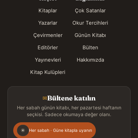
Kitaplar
Çok Satanlar
Yazarlar
Okur Tercihleri
Çevirmenler
Günün Kitabı
Editörler
Bülten
Yayınevleri
Hakkımızda
Kitap Kulüpleri
Bültene katılın
✉
Her sabah günün kitabı, her pazartesi haftanın
seçkisi. Sadece okumaya değer olanı.
Gönderim
☀
Her sabah · Güne kitapla uyanın
sıklığı