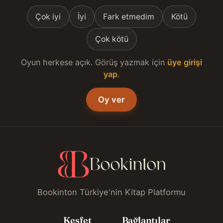
Çok iyi
İyi
Fark etmedim
Kötü
Çok kötü
Oyun herkese açık. Görüş yazmak için
üye girişi
yap
.
Oy ver
Bookinton Türkiye'nin Kitap Platformu
Keşfet
Bağlantılar