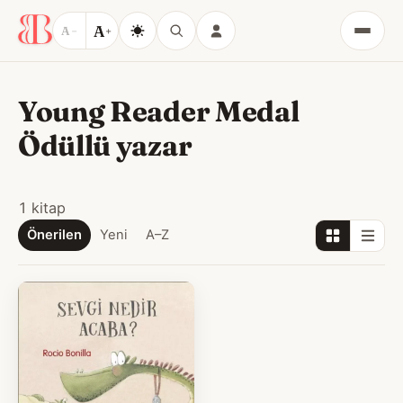
A
A
−
+
Menü
Young Reader Medal
Ödüllü yazar
1 kitap
Önerilen
Yeni
A–Z