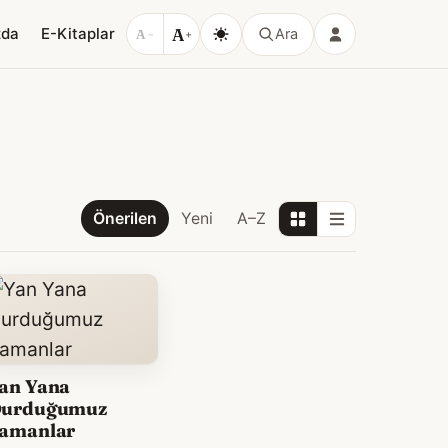
A
zda
E-Kitaplar
Ara
A
−
+
Önerilen
Yeni
A–Z
an Yana
urduğumuz
amanlar