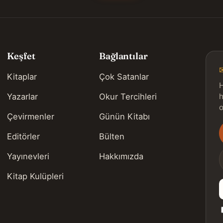
Keşfet
Bağlantılar
Kitaplar
Çok Satanlar
H
Yazarlar
Okur Tercihleri
h
o
Çevirmenler
Günün Kitabı
Editörler
Bülten
s
Yayınevleri
Hakkımızda
Kitap Kulüpleri