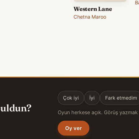
B
Western Lane
Chetna Maroo
Çok iyi
İyi
Fark etmedim
 buldun?
Oyun herkese açık. Görüş yazmak 
Oy ver