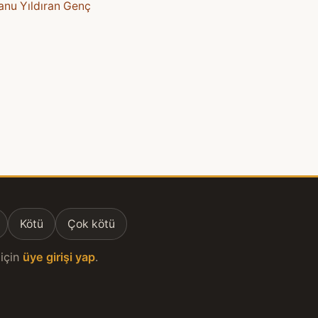
anu Yıldıran Genç
Kötü
Çok kötü
için
üye girişi yap
.