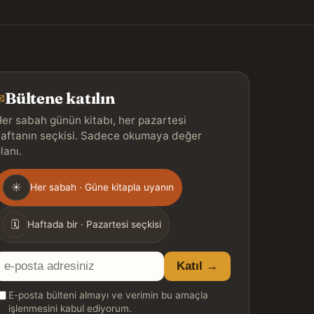
Bültene katılın
✉
er sabah günün kitabı, her pazartesi
aftanın seçkisi. Sadece okumaya değer
lanı.
Gönderim
☀
Her sabah · Güne kitapla uyanın
ıklığı
🗓
Haftada bir · Pazartesi seçkisi
E-
Katıl →
posta
E-posta bülteni almayı ve verimin bu amaçla
adresiniz
işlenmesini kabul ediyorum.