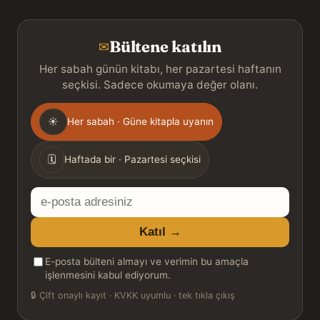
Bültene katılın
✉
Her sabah günün kitabı, her pazartesi haftanın
seçkisi. Sadece okumaya değer olanı.
Gönderim
☀
Her sabah · Güne kitapla uyanın
sıklığı
🗓
Haftada bir · Pazartesi seçkisi
E-
posta
Katıl →
adresiniz
E-posta bülteni almayı ve verimin bu amaçla
işlenmesini kabul ediyorum.
🔒
Çift onaylı kayıt · KVKK uyumlu · tek tıkla çıkış