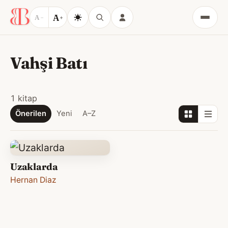
A
A
−
+
Menü
Vahşi Batı
1 kitap
Önerilen
Yeni
A–Z
Uzaklarda
Hernan Diaz