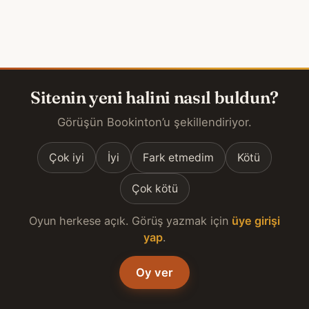
Sitenin yeni halini nasıl buldun?
Görüşün Bookinton’u şekillendiriyor.
Çok iyi
İyi
Fark etmedim
Kötü
Çok kötü
Oyun herkese açık. Görüş yazmak için
üye girişi
yap
.
Oy ver