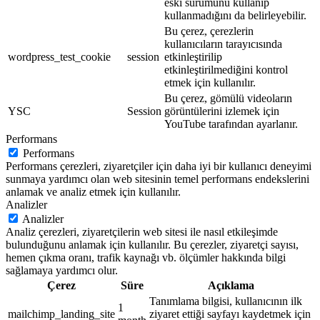
eski sürümünü kullanıp
kullanmadığını da belirleyebilir.
Bu çerez, çerezlerin
kullanıcıların tarayıcısında
wordpress_test_cookie
session
etkinleştirilip
etkinleştirilmediğini kontrol
etmek için kullanılır.
Bu çerez, gömülü videoların
YSC
Session
görüntülerini izlemek için
YouTube tarafından ayarlanır.
Performans
Performans
Performans çerezleri, ziyaretçiler için daha iyi bir kullanıcı deneyimi
sunmaya yardımcı olan web sitesinin temel performans endekslerini
anlamak ve analiz etmek için kullanılır.
Analizler
Analizler
Analiz çerezleri, ziyaretçilerin web sitesi ile nasıl etkileşimde
bulunduğunu anlamak için kullanılır. Bu çerezler, ziyaretçi sayısı,
hemen çıkma oranı, trafik kaynağı vb. ölçümler hakkında bilgi
sağlamaya yardımcı olur.
Çerez
Süre
Açıklama
Tanımlama bilgisi, kullanıcının ilk
1
mailchimp_landing_site
ziyaret ettiği sayfayı kaydetmek için