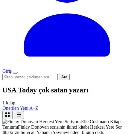
Giriş
Menü
Sitede
Ara
ara
USA Today çok satan yazarı
1 kitap
Önerilen
Yeni
A–Z
Kitap
Tanıtımı
Finlay Donovan serisinin ikinci kitabı Herkesi Yere Ser
İthaki grubuna ait Yabancı Yayınevi'nden bugün çıktı.