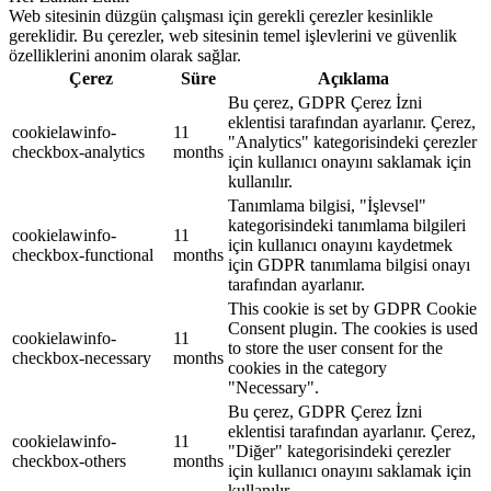
Web sitesinin düzgün çalışması için gerekli çerezler kesinlikle
gereklidir. Bu çerezler, web sitesinin temel işlevlerini ve güvenlik
özelliklerini anonim olarak sağlar.
Çerez
Süre
Açıklama
Bu çerez, GDPR Çerez İzni
eklentisi tarafından ayarlanır. Çerez,
cookielawinfo-
11
"Analytics" kategorisindeki çerezler
checkbox-analytics
months
için kullanıcı onayını saklamak için
kullanılır.
Tanımlama bilgisi, "İşlevsel"
kategorisindeki tanımlama bilgileri
cookielawinfo-
11
için kullanıcı onayını kaydetmek
checkbox-functional
months
için GDPR tanımlama bilgisi onayı
tarafından ayarlanır.
This cookie is set by GDPR Cookie
Consent plugin. The cookies is used
cookielawinfo-
11
to store the user consent for the
checkbox-necessary
months
cookies in the category
"Necessary".
Bu çerez, GDPR Çerez İzni
eklentisi tarafından ayarlanır. Çerez,
cookielawinfo-
11
"Diğer" kategorisindeki çerezler
checkbox-others
months
için kullanıcı onayını saklamak için
kullanılır.