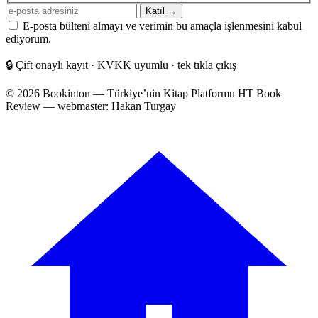
E-
Katıl →
posta
E-posta bülteni almayı ve verimin bu amaçla işlenmesini kabul
adresiniz
ediyorum.
🔒
Çift onaylı kayıt · KVKK uyumlu · tek tıkla çıkış
© 2026 Bookinton — Türkiye’nin Kitap Platformu
HT Book
Review — webmaster: Hakan Turgay