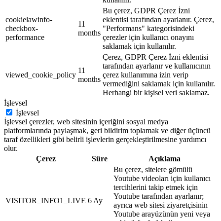
Bu çerez, GDPR Çerez İzni
cookielawinfo-
eklentisi tarafından ayarlanır. Çerez,
11
checkbox-
"Performans" kategorisindeki
months
performance
çerezler için kullanıcı onayını
saklamak için kullanılır.
Çerez, GDPR Çerez İzni eklentisi
tarafından ayarlanır ve kullanıcının
11
viewed_cookie_policy
çerez kullanımına izin verip
months
vermediğini saklamak için kullanılır.
Herhangi bir kişisel veri saklamaz.
İşlevsel
İşlevsel
İşlevsel çerezler, web sitesinin içeriğini sosyal medya
platformlarında paylaşmak, geri bildirim toplamak ve diğer üçüncü
taraf özellikleri gibi belirli işlevlerin gerçekleştirilmesine yardımcı
olur.
Çerez
Süre
Açıklama
Bu çerez, sitelere gömülü
Youtube videoları için kullanıcı
tercihlerini takip etmek için
Youtube tarafından ayarlanır;
VISITOR_INFO1_LIVE
6 Ay
ayrıca web sitesi ziyaretçisinin
Youtube arayüzünün yeni veya