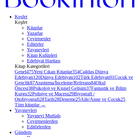
Keşfet
Keşfet
Kitaplar
Yazarlar
Çevirmenler
Editörler
Yayınevleri
Kitap Kulüpleri
Edebiyat Haritası
Kitap Kategorileri
Genel
475
Yeni Çıkan Kitaplar
354
Çağdaş Dünya
Edebiyatı
120
Dünya Edebiyatı
102
Türk Edebiyatı
91
Çocuk ve
Gençlik
87
Araştırma/İnceleme/Referans
84
Okul
Öncesi
38
Psikoloji ve Kişisel Gelişim
37
Fantastik ve Bilim
Kurgu
32
Polisiye ve Macera
29
Biyografi /
Otobiyografi
28
Tarih
28
Deneme
25
Aile/Anne ve Çocuk
25
Tüm kitaplar
→
Yayınevleri
Yayınevi Mutfağı
Çevirmenlerden
Editörlerden
Gündem