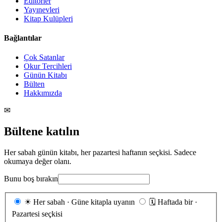
Editörler
Yayınevleri
Kitap Kulüpleri
Bağlantılar
Çok Satanlar
Okur Tercihleri
Günün Kitabı
Bülten
Hakkımızda
✉
Bültene katılın
Her sabah günün kitabı, her pazartesi haftanın seçkisi. Sadece
okumaya değer olanı.
Bunu boş bırakın
Gönderim
☀
Her sabah · Güne kitapla uyanın
🗓
Haftada bir ·
sıklığı
Pazartesi seçkisi