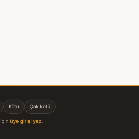
Kötü
Çok kötü
için
üye girişi yap
.