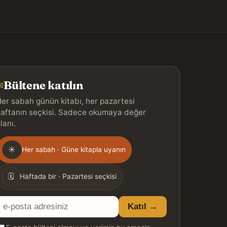
Bültene katılın
✉
er sabah günün kitabı, her pazartesi
aftanın seçkisi. Sadece okumaya değer
lanı.
Gönderim
☀
Her sabah · Güne kitapla uyanın
ıklığı
🗓
Haftada bir · Pazartesi seçkisi
E-
Katıl →
posta