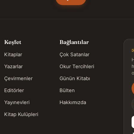
Keşfet
Bağlantılar
Kitaplar
Çok Satanlar
H
Yazarlar
Okur Tercihleri
h
o
Çevirmenler
Günün Kitabı
Editörler
Bülten
s
Yayınevleri
Hakkımızda
Kitap Kulüpleri