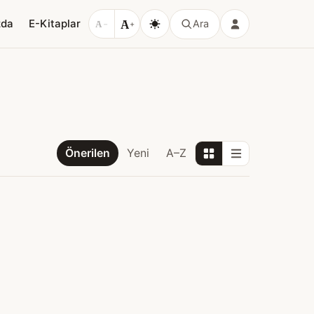
A
zda
E-Kitaplar
Ara
A
−
+
Önerilen
Yeni
A–Z