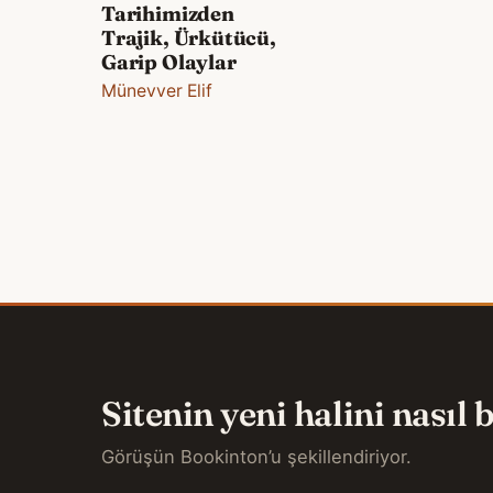
Tarihimizden
Trajik, Ürkütücü,
Garip Olaylar
Münevver Elif
Sitenin yeni halini nasıl
Görüşün Bookinton’u şekillendiriyor.