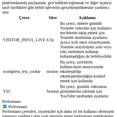
platformlarında paylaşmak, geri bildirim toplamak ve diğer üçüncü
taraf özellikleri gibi belirli işlevlerin gerçekleştirilmesine yardımcı
olur.
Çerez
Süre
Açıklama
Bu çerez, sitelere gömülü
Youtube videoları için kullanıcı
tercihlerini takip etmek için
Youtube tarafından ayarlanır;
VISITOR_INFO1_LIVE
6 Ay
ayrıca web sitesi ziyaretçisinin
Youtube arayüzünün yeni veya
eski sürümünü kullanıp
kullanmadığını da belirleyebilir.
Bu çerez, çerezlerin
kullanıcıların tarayıcısında
wordpress_test_cookie
session
etkinleştirilip
etkinleştirilmediğini kontrol
etmek için kullanılır.
Bu çerez, gömülü videoların
YSC
Session
görüntülerini izlemek için
YouTube tarafından ayarlanır.
Performans
Performans
Performans çerezleri, ziyaretçiler için daha iyi bir kullanıcı deneyimi
sunmaya yardımcı olan web sitesinin temel performans endekslerini