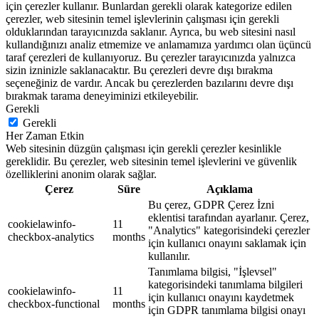
için çerezler kullanır. Bunlardan gerekli olarak kategorize edilen
çerezler, web sitesinin temel işlevlerinin çalışması için gerekli
olduklarından tarayıcınızda saklanır. Ayrıca, bu web sitesini nasıl
kullandığınızı analiz etmemize ve anlamamıza yardımcı olan üçüncü
taraf çerezleri de kullanıyoruz. Bu çerezler tarayıcınızda yalnızca
sizin izninizle saklanacaktır. Bu çerezleri devre dışı bırakma
seçeneğiniz de vardır. Ancak bu çerezlerden bazılarını devre dışı
bırakmak tarama deneyiminizi etkileyebilir.
Gerekli
Gerekli
Her Zaman Etkin
Web sitesinin düzgün çalışması için gerekli çerezler kesinlikle
gereklidir. Bu çerezler, web sitesinin temel işlevlerini ve güvenlik
özelliklerini anonim olarak sağlar.
Çerez
Süre
Açıklama
Bu çerez, GDPR Çerez İzni
eklentisi tarafından ayarlanır. Çerez,
cookielawinfo-
11
"Analytics" kategorisindeki çerezler
checkbox-analytics
months
için kullanıcı onayını saklamak için
kullanılır.
Tanımlama bilgisi, "İşlevsel"
kategorisindeki tanımlama bilgileri
cookielawinfo-
11
için kullanıcı onayını kaydetmek
checkbox-functional
months
için GDPR tanımlama bilgisi onayı