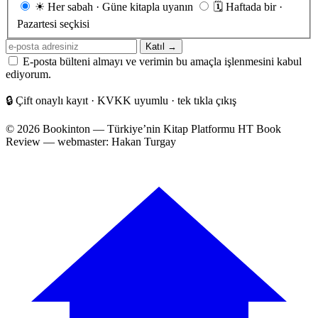
Gönderim
☀
Her sabah · Güne kitapla uyanın
🗓
Haftada bir ·
sıklığı
Pazartesi seçkisi
E-
Katıl →
posta
E-posta bülteni almayı ve verimin bu amaçla işlenmesini kabul
adresiniz
ediyorum.
🔒
Çift onaylı kayıt · KVKK uyumlu · tek tıkla çıkış
© 2026 Bookinton — Türkiye’nin Kitap Platformu
HT Book
Review — webmaster: Hakan Turgay