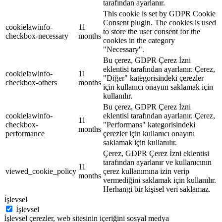
tarafından ayarlanır.
This cookie is set by GDPR Cookie
Consent plugin. The cookies is used
cookielawinfo-
11
to store the user consent for the
checkbox-necessary
months
cookies in the category
"Necessary".
Bu çerez, GDPR Çerez İzni
eklentisi tarafından ayarlanır. Çerez,
cookielawinfo-
11
"Diğer" kategorisindeki çerezler
checkbox-others
months
için kullanıcı onayını saklamak için
kullanılır.
Bu çerez, GDPR Çerez İzni
cookielawinfo-
eklentisi tarafından ayarlanır. Çerez,
11
checkbox-
"Performans" kategorisindeki
months
performance
çerezler için kullanıcı onayını
saklamak için kullanılır.
Çerez, GDPR Çerez İzni eklentisi
tarafından ayarlanır ve kullanıcının
11
viewed_cookie_policy
çerez kullanımına izin verip
months
vermediğini saklamak için kullanılır.
Herhangi bir kişisel veri saklamaz.
İşlevsel
İşlevsel
İşlevsel çerezler, web sitesinin içeriğini sosyal medya