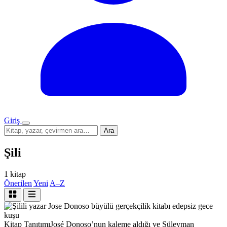
Giriş
Menü
Sitede
Ara
ara
Şili
1 kitap
Önerilen
Yeni
A–Z
Kitap Tanıtımı
José Donoso’nun kaleme aldığı ve Süleyman