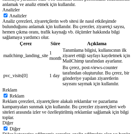
anlamak ve analiz etmek için kullanılır.
Analizler
Analizler
Analiz çerezleri, ziyaretçilerin web sitesi ile nasıl etkileşimde
bulunduğunu anlamak için kullanılır. Bu çerezler, ziyaretçi sayısı,
hemen çıkma oranı, trafik kaynağı vb. ölçümler hakkında bilgi
sağlamaya yardımcı olur.
Çerez
Süre
Açıklama
Tanımlama bilgisi, kullanıcının ilk
1
mailchimp_landing_site
ziyaret ettiği sayfayı kaydetmek için
month
MailChimp tarafından ayarlanır.
Bu çerez, post-views-counter
tarafından oluşturulur. Bu çerez, bir
pvc_visits[0]
1 day
gönderiye yapılan ziyaretlerin
sayısını saymak için kullanılır.
Reklam
Reklam
Reklam çerezleri, ziyaretçilere alakalı reklamlar ve pazarlama
kampanyaları sunmak için kullanılır. Bu çerezler ziyaretçileri web
siteleri arasında izler ve özelleştirilmiş reklamlar sağlamak için bilgi
toplar.
Diğer
Diğer