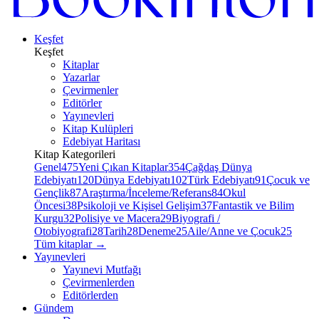
Keşfet
Keşfet
Kitaplar
Yazarlar
Çevirmenler
Editörler
Yayınevleri
Kitap Kulüpleri
Edebiyat Haritası
Kitap Kategorileri
Genel
475
Yeni Çıkan Kitaplar
354
Çağdaş Dünya
Edebiyatı
120
Dünya Edebiyatı
102
Türk Edebiyatı
91
Çocuk ve
Gençlik
87
Araştırma/İnceleme/Referans
84
Okul
Öncesi
38
Psikoloji ve Kişisel Gelişim
37
Fantastik ve Bilim
Kurgu
32
Polisiye ve Macera
29
Biyografi /
Otobiyografi
28
Tarih
28
Deneme
25
Aile/Anne ve Çocuk
25
Tüm kitaplar
→
Yayınevleri
Yayınevi Mutfağı
Çevirmenlerden
Editörlerden
Gündem