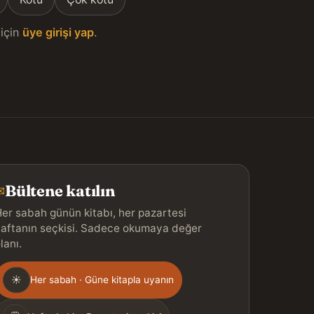
için
üye girişi yap
.
Bültene katılın
✉
er sabah günün kitabı, her pazartesi
aftanın seçkisi. Sadece okumaya değer
lanı.
Gönderim
☀
Her sabah · Güne kitapla uyanın
ıklığı