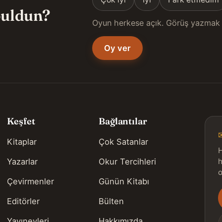
 buldun?
Oyun herkese açık. Görüş yazmak 
Oy ver
Keşfet
Bağlantılar
Kitaplar
Çok Satanlar
H
Yazarlar
Okur Tercihleri
h
o
Çevirmenler
Günün Kitabı
Editörler
Bülten
s
Yayınevleri
Hakkımızda