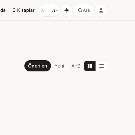
A
zda
E-Kitaplar
Ara
A
−
+
Önerilen
Yeni
A–Z