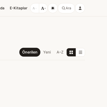
A
zda
E-Kitaplar
Ara
A
−
+
Önerilen
Yeni
A–Z