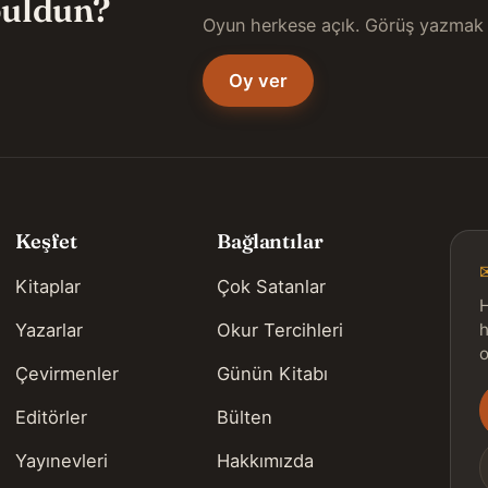
 buldun?
Oyun herkese açık. Görüş yazmak 
Oy ver
Keşfet
Bağlantılar
Kitaplar
Çok Satanlar
H
Yazarlar
Okur Tercihleri
h
o
Çevirmenler
Günün Kitabı
Editörler
Bülten
s
Yayınevleri
Hakkımızda