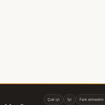
Çok iyi
İyi
Fark etmedim