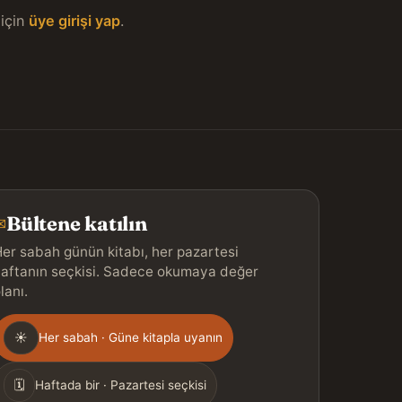
için
üye girişi yap
.
Bültene katılın
✉
er sabah günün kitabı, her pazartesi
aftanın seçkisi. Sadece okumaya değer
lanı.
Gönderim
☀
Her sabah · Güne kitapla uyanın
ıklığı
🗓
Haftada bir · Pazartesi seçkisi