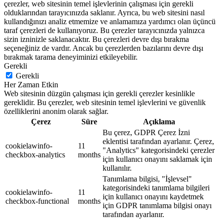
çerezler, web sitesinin temel işlevlerinin çalışması için gerekli
olduklarından tarayıcınızda saklanır. Ayrıca, bu web sitesini nasıl
kullandığınızı analiz etmemize ve anlamamıza yardımcı olan üçüncü
taraf çerezleri de kullanıyoruz. Bu çerezler tarayıcınızda yalnızca
sizin izninizle saklanacaktır. Bu çerezleri devre dışı bırakma
seçeneğiniz de vardır. Ancak bu çerezlerden bazılarını devre dışı
bırakmak tarama deneyiminizi etkileyebilir.
Gerekli
Gerekli
Her Zaman Etkin
Web sitesinin düzgün çalışması için gerekli çerezler kesinlikle
gereklidir. Bu çerezler, web sitesinin temel işlevlerini ve güvenlik
özelliklerini anonim olarak sağlar.
Çerez
Süre
Açıklama
Bu çerez, GDPR Çerez İzni
eklentisi tarafından ayarlanır. Çerez,
cookielawinfo-
11
"Analytics" kategorisindeki çerezler
checkbox-analytics
months
için kullanıcı onayını saklamak için
kullanılır.
Tanımlama bilgisi, "İşlevsel"
kategorisindeki tanımlama bilgileri
cookielawinfo-
11
için kullanıcı onayını kaydetmek
checkbox-functional
months
için GDPR tanımlama bilgisi onayı
tarafından ayarlanır.