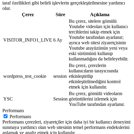
taraf özellikleri gibi belirli işlevlerin gerçekleştirilmesine yardımcı
olur.
Çerez
Süre
Açıklama
Bu çerez, sitelere gömülü
Youtube videoları için kullanıcı
tercihlerini takip etmek için
Youtube tarafından ayarlanır;
VISITOR_INFO1_LIVE
6 Ay
ayrıca web sitesi ziyaretçisinin
Youtube arayüzünün yeni veya
eski sürümünü kullanıp
kullanmadığını da belirleyebilir.
Bu çerez, çerezlerin
kullanıcıların tarayıcısında
wordpress_test_cookie
session
etkinleştirilip
etkinleştirilmediğini kontrol
etmek için kullanılır.
Bu çerez, gömülü videoların
YSC
Session
görüntülerini izlemek için
YouTube tarafından ayarlanır.
Performans
Performans
Performans çerezleri, ziyaretçiler için daha iyi bir kullanıcı deneyimi
sunmaya yardımcı olan web sitesinin temel performans endekslerini
anlamak ve analiz etmek için kullanılır.