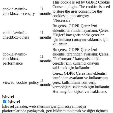
This cookie is set by GDPR Cookie
Consent plugin. The cookies is used
cookielawinfo-
11
to store the user consent for the
checkbox-necessary
months
cookies in the category
"Necessary".
Bu çerez, GDPR Çerez İzni
eklentisi tarafından ayarlanır. Çerez,
cookielawinfo-
11
"Diğer" kategorisindeki çerezler
checkbox-others
months
için kullanıcı onayını saklamak için
kullanılır.
Bu çerez, GDPR Çerez İzni
cookielawinfo-
eklentisi tarafından ayarlanır. Çerez,
11
checkbox-
"Performans" kategorisindeki
months
performance
çerezler için kullanıcı onayını
saklamak için kullanılır.
Çerez, GDPR Çerez İzni eklentisi
tarafından ayarlanır ve kullanıcının
11
viewed_cookie_policy
çerez kullanımına izin verip
months
vermediğini saklamak için kullanılır.
Herhangi bir kişisel veri saklamaz.
İşlevsel
İşlevsel
İşlevsel çerezler, web sitesinin içeriğini sosyal medya
platformlarında paylaşmak, geri bildirim toplamak ve diğer üçüncü