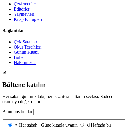
Çevirmenler
Editörler
Yayınevleri
Kitap Kulüpleri
Bağlantılar
Çok Satanlar
Okur Tercihleri
Günün Kitabı
Bülten
Hakkımızda
✉
Bültene katılın
Her sabah günün kitabı, her pazartesi haftanın seçkisi. Sadece
okumaya değer olanı.
Bunu boş bırakın
Gönderim
☀
Her sabah · Güne kitapla uyanın
🗓
Haftada bir ·