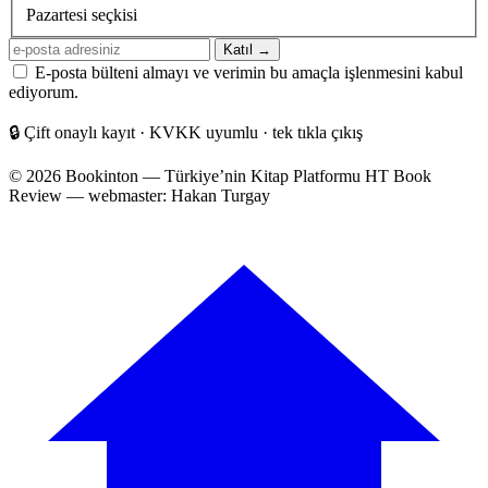
sıklığı
Pazartesi seçkisi
E-
Katıl →
posta
E-posta bülteni almayı ve verimin bu amaçla işlenmesini kabul
adresiniz
ediyorum.
🔒
Çift onaylı kayıt · KVKK uyumlu · tek tıkla çıkış
© 2026 Bookinton — Türkiye’nin Kitap Platformu
HT Book
Review — webmaster: Hakan Turgay