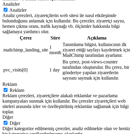
Analizler
Analizler
Analiz çerezleri, ziyaretçilerin web sitesi ile nasıl etkileşimde
bulunduğunu anlamak için kullanılır. Bu çerezler, ziyaretçi sayısı,
hemen çıkma oranı, trafik kaynağı vb. ölçümler hakkında bilgi
sağlamaya yardımcı olur.
Çerez
Süre
Açıklama
Tanımlama bilgisi, kullanıcının ilk
1
mailchimp_landing_site
ziyaret ettiği sayfayı kaydetmek için
month
MailChimp tarafından ayarlanır.
Bu çerez, post-views-counter
tarafından oluşturulur. Bu çerez, bir
pvc_visits[0]
1 day
gönderiye yapılan ziyaretlerin
sayısını saymak için kullanılır.
Reklam
Reklam
Reklam çerezleri, ziyaretçilere alakalı reklamlar ve pazarlama
kampanyaları sunmak için kullanılır. Bu çerezler ziyaretçileri web
siteleri arasında izler ve özelleştirilmiş reklamlar sağlamak için bilgi
toplar.
Diğer
Diğer
Diğer kategorize edilmemiş çerezler, analiz edilmekte olan ve henüz
bir kategoriye sınıflandırılmamış olanlardır.