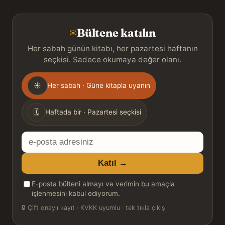
Bültene katılın
✉
Her sabah günün kitabı, her pazartesi haftanın
seçkisi. Sadece okumaya değer olanı.
Gönderim
☀
Her sabah · Güne kitapla uyanın
sıklığı
🗓
Haftada bir · Pazartesi seçkisi
E-
posta
Katıl →
adresiniz
E-posta bülteni almayı ve verimin bu amaçla
işlenmesini kabul ediyorum.
🔒
Çift onaylı kayıt · KVKK uyumlu · tek tıkla çıkış