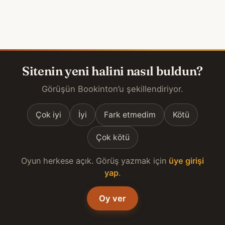
Sitenin yeni halini nasıl buldun?
Görüşün Bookinton’u şekillendiriyor.
Çok iyi
İyi
Fark etmedim
Kötü
Çok kötü
Oyun herkese açık. Görüş yazmak için
üye girişi
yap
.
Oy ver