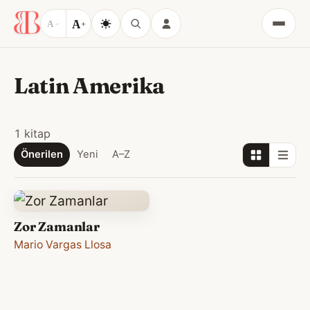
A
A
−
+
Menü
Latin Amerika
1 kitap
Önerilen
Yeni
A–Z
Zor Zamanlar
Mario Vargas Llosa