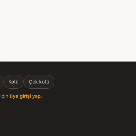
Kötü
Çok kötü
için
üye girişi yap
.