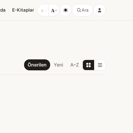
A
zda
E-Kitaplar
A
Ara
−
+
Önerilen
Yeni
A–Z