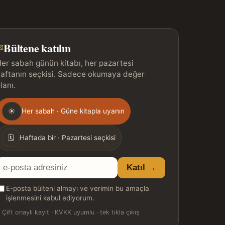
Bültene katılın
✉
er sabah günün kitabı, her pazartesi
aftanın seçkisi. Sadece okumaya değer
lanı.
Gönderim
☀
Her sabah · Güne kitapla uyanın
ıklığı
🗓
Haftada bir · Pazartesi seçkisi
E-
Katıl →
posta
E-posta bülteni almayı ve verimin bu amaçla
adresiniz
işlenmesini kabul ediyorum.

Çift onaylı kayıt · KVKK uyumlu · tek tıkla çıkış