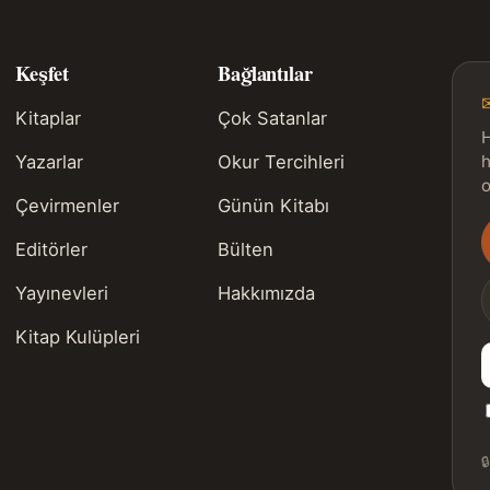
Keşfet
Bağlantılar
Kitaplar
Çok Satanlar
H
Yazarlar
Okur Tercihleri
h
o
Çevirmenler
Günün Kitabı
Editörler
Bülten
s
Yayınevleri
Hakkımızda
Kitap Kulüpleri
