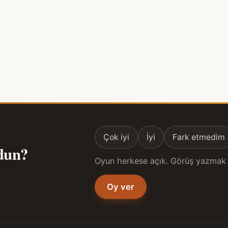
Çok iyi
İyi
Fark etmedim
ldun?
Oyun herkese açık. Görüş yazmak 
Oy ver