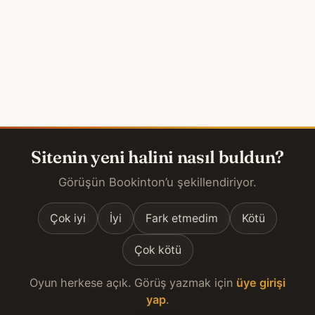
Sitenin yeni halini nasıl buldun?
Görüşün Bookinton’u şekillendiriyor.
Çok iyi
İyi
Fark etmedim
Kötü
Çok kötü
Oyun herkese açık. Görüş yazmak için
üye girişi
yap
.