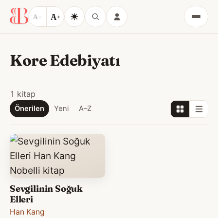
A
A
−
+
Menü
Kore Edebiyatı
1 kitap
Önerilen
Yeni
A–Z
Sevgilinin Soğuk
Elleri
Han Kang