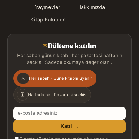
Yayınevleri
Hakkımızda
Kitap Kulüpleri
Bültene katılın
✉
Her sabah günün kitabı, her pazartesi haftanın
seçkisi. Sadece okumaya değer olanı.
Gönderim
☀
Her sabah · Güne kitapla uyanın
sıklığı
🗓
Haftada bir · Pazartesi seçkisi
E-
posta
Katıl →
adresiniz
E-posta bülteni almayı ve verimin bu amaçla