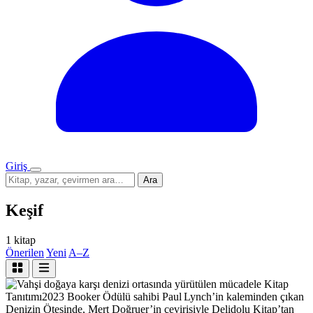
Giriş
Menü
Sitede
Ara
ara
Keşif
1 kitap
Önerilen
Yeni
A–Z
Kitap
Tanıtımı
2023 Booker Ödülü sahibi Paul Lynch’in kaleminden çıkan
Denizin Ötesinde, Mert Doğruer’in çevirisiyle Delidolu Kitap’tan