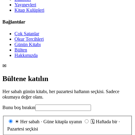
Yayınevleri
Kitap Kulüpleri
Bağlantılar
Çok Satanlar
Okur Tercihleri
Günün Kitabı
Bülten
Hakkımızda
✉
Bültene katılın
Her sabah günün kitabı, her pazartesi haftanın seçkisi. Sadece
okumaya değer olanı.
Bunu boş bırakın
Gönderim
☀
Her sabah · Güne kitapla uyanın
🗓
Haftada bir ·
sıklığı
Pazartesi seçkisi