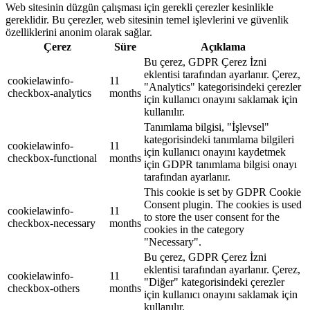
Web sitesinin düzgün çalışması için gerekli çerezler kesinlikle
gereklidir. Bu çerezler, web sitesinin temel işlevlerini ve güvenlik
özelliklerini anonim olarak sağlar.
Çerez
Süre
Açıklama
Bu çerez, GDPR Çerez İzni
eklentisi tarafından ayarlanır. Çerez,
cookielawinfo-
11
"Analytics" kategorisindeki çerezler
checkbox-analytics
months
için kullanıcı onayını saklamak için
kullanılır.
Tanımlama bilgisi, "İşlevsel"
kategorisindeki tanımlama bilgileri
cookielawinfo-
11
için kullanıcı onayını kaydetmek
checkbox-functional
months
için GDPR tanımlama bilgisi onayı
tarafından ayarlanır.
This cookie is set by GDPR Cookie
Consent plugin. The cookies is used
cookielawinfo-
11
to store the user consent for the
checkbox-necessary
months
cookies in the category
"Necessary".
Bu çerez, GDPR Çerez İzni
eklentisi tarafından ayarlanır. Çerez,
cookielawinfo-
11
"Diğer" kategorisindeki çerezler
checkbox-others
months
için kullanıcı onayını saklamak için
kullanılır.