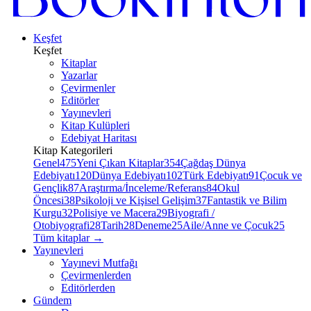
Keşfet
Keşfet
Kitaplar
Yazarlar
Çevirmenler
Editörler
Yayınevleri
Kitap Kulüpleri
Edebiyat Haritası
Kitap Kategorileri
Genel
475
Yeni Çıkan Kitaplar
354
Çağdaş Dünya
Edebiyatı
120
Dünya Edebiyatı
102
Türk Edebiyatı
91
Çocuk ve
Gençlik
87
Araştırma/İnceleme/Referans
84
Okul
Öncesi
38
Psikoloji ve Kişisel Gelişim
37
Fantastik ve Bilim
Kurgu
32
Polisiye ve Macera
29
Biyografi /
Otobiyografi
28
Tarih
28
Deneme
25
Aile/Anne ve Çocuk
25
Tüm kitaplar
→
Yayınevleri
Yayınevi Mutfağı
Çevirmenlerden
Editörlerden
Gündem