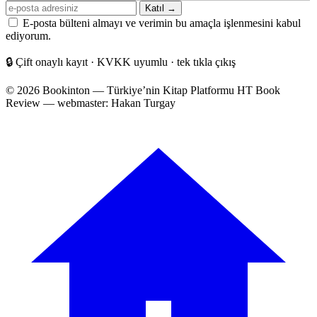
E-
Katıl →
posta
E-posta bülteni almayı ve verimin bu amaçla işlenmesini kabul
adresiniz
ediyorum.
🔒
Çift onaylı kayıt · KVKK uyumlu · tek tıkla çıkış
© 2026 Bookinton — Türkiye’nin Kitap Platformu
HT Book
Review — webmaster: Hakan Turgay