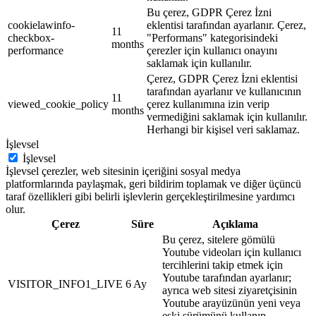
Bu çerez, GDPR Çerez İzni
cookielawinfo-
eklentisi tarafından ayarlanır. Çerez,
11
checkbox-
"Performans" kategorisindeki
months
performance
çerezler için kullanıcı onayını
saklamak için kullanılır.
Çerez, GDPR Çerez İzni eklentisi
tarafından ayarlanır ve kullanıcının
11
viewed_cookie_policy
çerez kullanımına izin verip
months
vermediğini saklamak için kullanılır.
Herhangi bir kişisel veri saklamaz.
İşlevsel
İşlevsel
İşlevsel çerezler, web sitesinin içeriğini sosyal medya
platformlarında paylaşmak, geri bildirim toplamak ve diğer üçüncü
taraf özellikleri gibi belirli işlevlerin gerçekleştirilmesine yardımcı
olur.
Çerez
Süre
Açıklama
Bu çerez, sitelere gömülü
Youtube videoları için kullanıcı
tercihlerini takip etmek için
Youtube tarafından ayarlanır;
VISITOR_INFO1_LIVE
6 Ay
ayrıca web sitesi ziyaretçisinin
Youtube arayüzünün yeni veya
eski sürümünü kullanıp