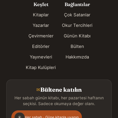
Keşfet
Bağlantılar
Kitaplar
Çok Satanlar
Yazarlar
Okur Tercihleri
Çevirmenler
Günün Kitabı
Editörler
Bülten
Yayınevleri
Hakkımızda
Kitap Kulüpleri
Bültene katılın
✉
Her sabah günün kitabı, her pazartesi haftanın
seçkisi. Sadece okumaya değer olanı.
Gönderim
☀
Her sabah · Güne kitapla uyanın