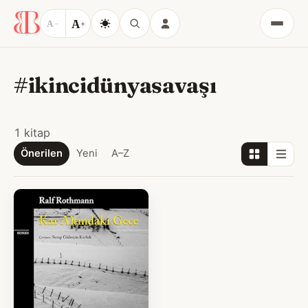
A
A
−
+
Menü
#ikincidünyasavaşı
1 kitap
Önerilen
Yeni
A–Z