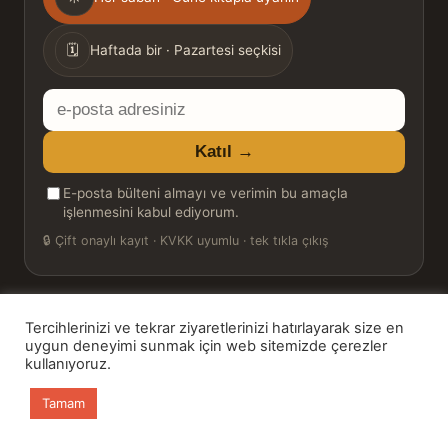
sıklığı
🗓
Haftada bir · Pazartesi seçkisi
E-
posta
Katıl →
adresiniz
E-posta bülteni almayı ve verimin bu amaçla
işlenmesini kabul ediyorum.
🔒
Çift onaylı kayıt · KVKK uyumlu · tek tıkla çıkış
Tercihlerinizi ve tekrar ziyaretlerinizi hatırlayarak size en
© 2026 Bookinton — Türkiye’nin Kitap Platformu
uygun deneyimi sunmak için web sitemizde çerezler
kullanıyoruz.
HT Book Review — webmaster: Hakan Turgay
Tamam
Ana sayfa
Kitaplar
Günün Kitabı
Bülten