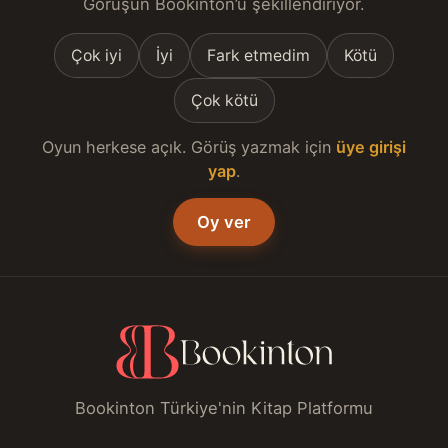
Görüşün Bookinton’u şekillendiriyor.
Çok iyi
İyi
Fark etmedim
Kötü
Çok kötü
Oyun herkese açık. Görüş yazmak için
üye girişi
yap
.
Oy ver
Bookinton Türkiye'nin Kitap Platformu