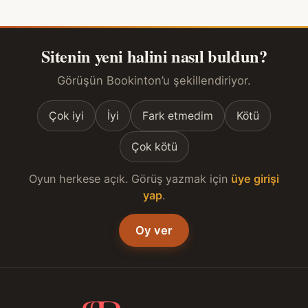
Sitenin yeni halini nasıl buldun?
Görüşün Bookinton’u şekillendiriyor.
Çok iyi
İyi
Fark etmedim
Kötü
Çok kötü
Oyun herkese açık. Görüş yazmak için
üye girişi
yap
.
Oy ver