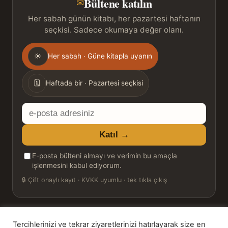
Bültene katılın
✉
Her sabah günün kitabı, her pazartesi haftanın
seçkisi. Sadece okumaya değer olanı.
Gönderim
☀
Her sabah · Güne kitapla uyanın
sıklığı
🗓
Haftada bir · Pazartesi seçkisi
E-
posta
Katıl →
adresiniz
E-posta bülteni almayı ve verimin bu amaçla
işlenmesini kabul ediyorum.
🔒
Çift onaylı kayıt · KVKK uyumlu · tek tıkla çıkış
Tercihlerinizi ve tekrar ziyaretlerinizi hatırlayarak size en