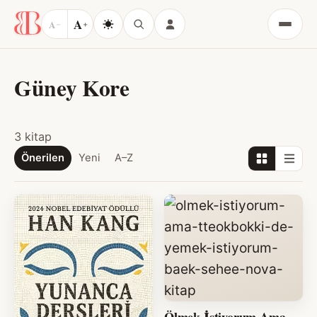
A
A
−
+
Menü
Güney Kore
3 kitap
Önerilen
Yeni
A–Z
Ölmek İstiyorum Ama