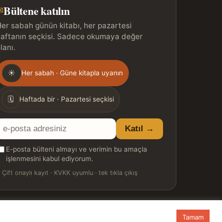
Bültene katılın
✉
er sabah günün kitabı, her pazartesi
aftanın seçkisi. Sadece okumaya değer
lanı.
Gönderim
☀
Her sabah · Güne kitapla uyanın
ıklığı
🗓
Haftada bir · Pazartesi seçkisi
E-
Katıl →
posta
E-posta bülteni almayı ve verimin bu amaçla
adresiniz
işlenmesini kabul ediyorum.

Çift onaylı kayıt · KVKK uyumlu · tek tıkla çıkış
Tamam