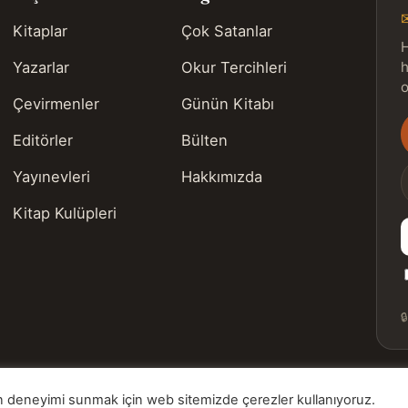
Kitaplar
Çok Satanlar
H
Yazarlar
Okur Tercihleri
h
o
Çevirmenler
Günün Kitabı
Editörler
Bülten
s
Yayınevleri
Hakkımızda
Kitap Kulüpleri

ygun deneyimi sunmak için web sitemizde çerezler kullanıyoruz.