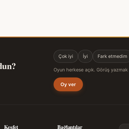
Çok iyi
İyi
Fark etmedim
ldun?
Oyun herkese açık. Görüş yazmak 
Oy ver
Keşfet
Bağlantılar