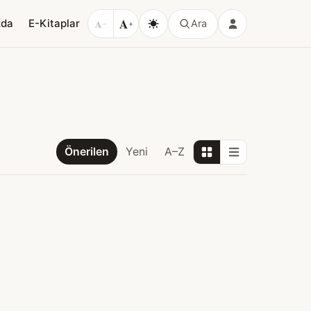
A
zda
E-Kitaplar
A
Ara
−
+
Önerilen
Yeni
A–Z