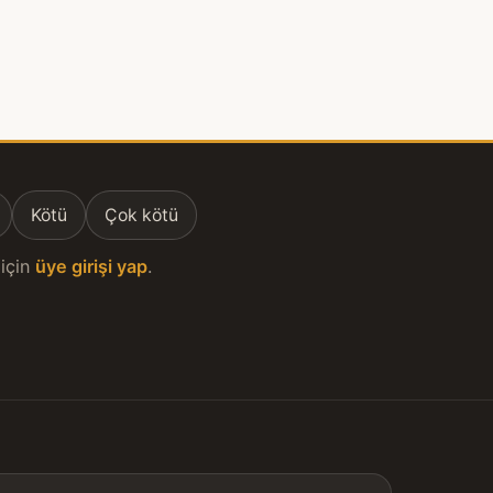
Kötü
Çok kötü
için
üye girişi yap
.