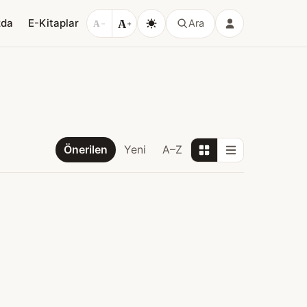
A
zda
E-Kitaplar
Ara
A
−
+
Önerilen
Yeni
A–Z