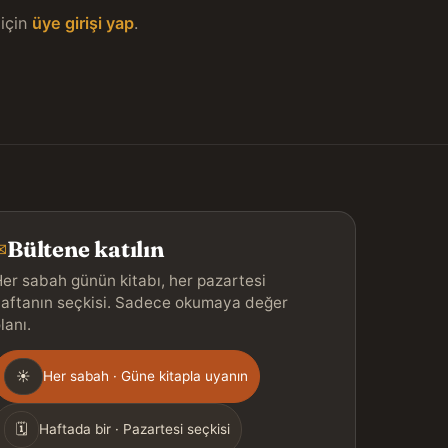
için
üye girişi yap
.
Bültene katılın
✉
er sabah günün kitabı, her pazartesi
aftanın seçkisi. Sadece okumaya değer
lanı.
Gönderim
☀
Her sabah · Güne kitapla uyanın
ıklığı
🗓
Haftada bir · Pazartesi seçkisi