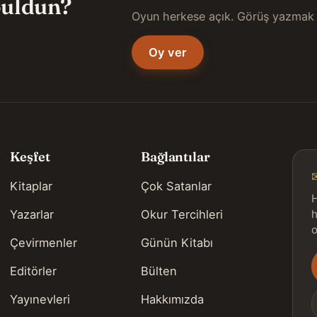
 buldun?
Oyun herkese açık. Görüş yazmak 
Oy ver
Keşfet
Bağlantılar
Kitaplar
Çok Satanlar
H
Yazarlar
Okur Tercihleri
h
o
Çevirmenler
Günün Kitabı
Editörler
Bülten
s
Yayınevleri
Hakkımızda