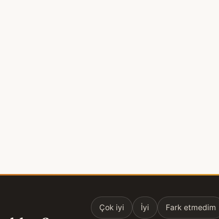
Çok iyi
İyi
Fark etmedim