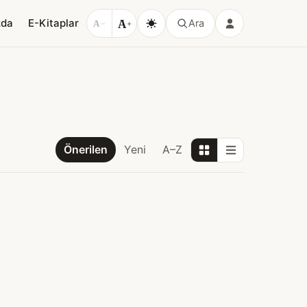
A
zda
E-Kitaplar
Ara
A
−
+
Önerilen
Yeni
A–Z