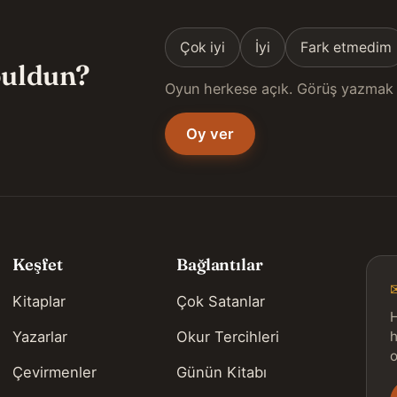
Çok iyi
İyi
Fark etmedim
 buldun?
Oyun herkese açık. Görüş yazmak 
Oy ver
Keşfet
Bağlantılar
Kitaplar
Çok Satanlar
H
Yazarlar
Okur Tercihleri
h
o
Çevirmenler
Günün Kitabı