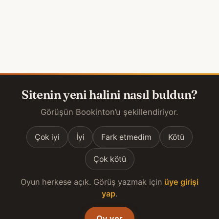
Sitenin yeni halini nasıl buldun?
Görüşün Bookinton’u şekillendiriyor.
Çok iyi
İyi
Fark etmedim
Kötü
Çok kötü
Oyun herkese açık. Görüş yazmak için
üye girişi
yap
.
Oy ver