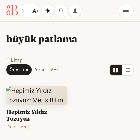
A
A
−
+
Menü
büyük patlama
1 kitap
Önerilen
Yeni
A–Z
Hepimiz Yıldız
Tozuyuz
Dan Levitt