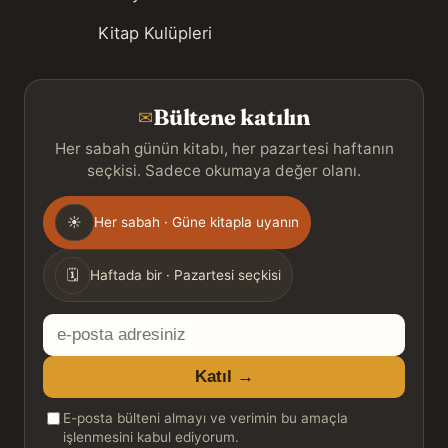
Kitap Kulüpleri
Bültene katılın
✉
Her sabah günün kitabı, her pazartesi haftanın
seçkisi. Sadece okumaya değer olanı.
Gönderim
☀
Her sabah · Güne kitapla uyanın
sıklığı
🗓
Haftada bir · Pazartesi seçkisi
E-
posta
Katıl →
adresiniz
E-posta bülteni almayı ve verimin bu amaçla
işlenmesini kabul ediyorum.