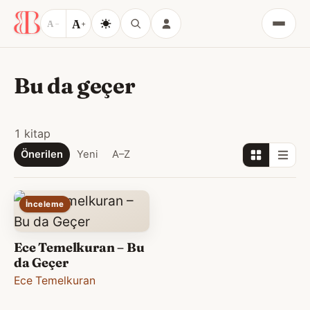
A
A
−
+
Menü
Bu da geçer
1 kitap
Önerilen
Yeni
A–Z
İnceleme
Ece Temelkuran – Bu
da Geçer
Ece Temelkuran