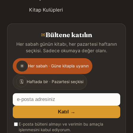
Kitap Kulüpleri
Bültene katılın
✉
Her sabah günün kitabı, her pazartesi haftanın
seçkisi. Sadece okumaya değer olanı.
Gönderim
☀
Her sabah · Güne kitapla uyanın
sıklığı
🗓
Haftada bir · Pazartesi seçkisi
E-
posta
Katıl →
adresiniz
E-posta bülteni almayı ve verimin bu amaçla
işlenmesini kabul ediyorum.