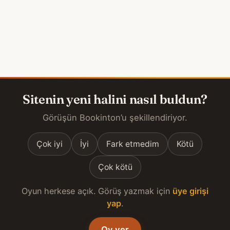
Sitenin yeni halini nasıl buldun?
Görüşün Bookinton’u şekillendiriyor.
Çok iyi
İyi
Fark etmedim
Kötü
Çok kötü
Oyun herkese açık. Görüş yazmak için
üye girişi
yap
.
Oy ver