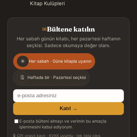
Kitap Kulüpleri
Bültene katılın
✉
Her sabah günün kitabı, her pazartesi haftanın
seçkisi. Sadece okumaya değer olanı.
Gönderim
☀
Her sabah · Güne kitapla uyanın
sıklığı
🗓
Haftada bir · Pazartesi seçkisi
E-
posta
Katıl →
adresiniz
E-posta bülteni almayı ve verimin bu amaçla
işlenmesini kabul ediyorum.
🔒
Çift onaylı kayıt · KVKK uyumlu · tek tıkla çıkış