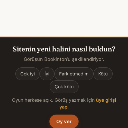
Sitenin yeni halini nasıl buldun?
Görüşün Bookinton’u şekillendiriyor.
Çok iyi
İyi
Fark etmedim
Kötü
Çok kötü
Oyun herkese açık. Görüş yazmak için
üye girişi
yap
.
Oy ver