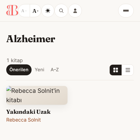
A
A
−
+
Menü
Alzheimer
1 kitap
Önerilen
Yeni
A–Z
Yakındaki Uzak
Rebecca Solnit